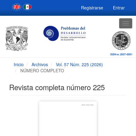
Navegación
Registrarse
Entrar
principal
Contenido
principal
Togg
Barra
navig
lateral
Inicio
Archivos
Vol. 57 Núm. 225 (2026)
NÚMERO COMPLETO
Revista completa número 225
Barra
lateral
del