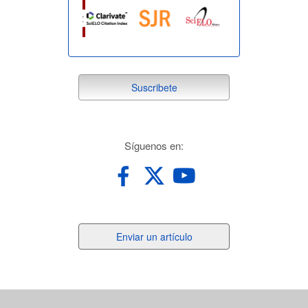
suscribete
Suscribete
redes
Síguenos en:
Enviar
Enviar un artículo
un
artículo