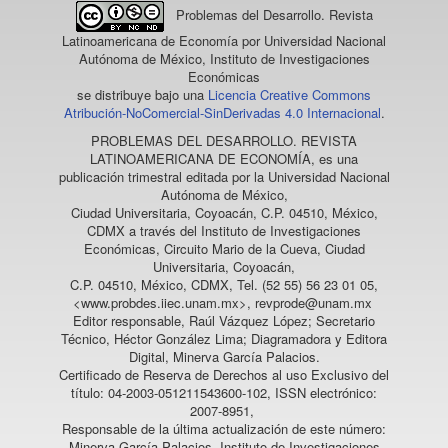
Problemas del Desarrollo. Revista
Latinoamericana de Economía
por Universidad Nacional
Autónoma de México, Instituto de Investigaciones
Económicas
se distribuye bajo una
Licencia Creative Commons
Atribución-NoComercial-SinDerivadas 4.0 Internacional
.
PROBLEMAS DEL DESARROLLO. REVISTA
LATINOAMERICANA DE ECONOMÍA
, es una
publicación trimestral editada por la Universidad Nacional
Autónoma de México,
Ciudad Universitaria, Coyoacán, C.P. 04510, México,
CDMX a través del Instituto de Investigaciones
Económicas, Circuito Mario de la Cueva, Ciudad
Universitaria, Coyoacán,
C.P. 04510, México, CDMX, Tel. (52 55) 56 23 01 05,
<www.probdes.iiec.unam.mx>, revprode@unam.mx
Editor responsable, Raúl Vázquez López; Secretario
Técnico, Héctor González Lima; Diagramadora y Editora
Digital, Minerva García Palacios.
Certificado de Reserva de Derechos al uso Exclusivo del
título: 04-2003-051211543600-102, ISSN electrónico:
2007-8951,
Responsable de la última actualización de este número:
Minerva García Palacios, Instituto de Investigaciones