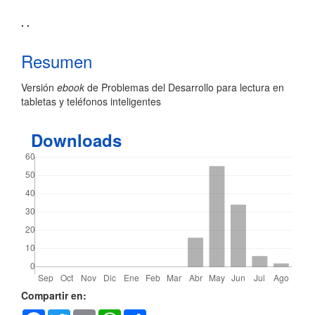
Contenido
. .
principal
Resumen
del
Versión
ebook
de Problemas del Desarrollo para lectura en
artículo
tabletas y teléfonos inteligentes
Downloads
Detalles
Compartir en: