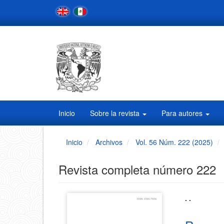
Navegación
principal
Contenido
principal
Barra
lateral
Inicio
Sobre la revista
Para autores
Inicio
Archivos
Vol. 56 Núm. 222 (2025)
Revista completa número 222
Barra
Conten
. .
principa
lateral