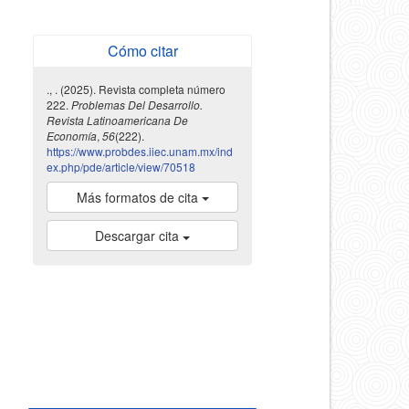
Cómo citar
., . (2025). Revista completa número
222.
Problemas Del Desarrollo.
Revista Latinoamericana De
Economía
,
56
(222).
https://www.probdes.iiec.unam.mx/ind
ex.php/pde/article/view/70518
Más formatos de cita
Descargar cita
indexada