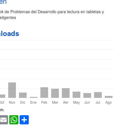
en
ok
de Problemas del Desarrollo para lectura en tabletas y
o
teligentes
loads
les
en:
ook
witter
Email
WhatsApp
Share