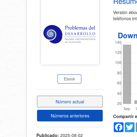
Resum
del
del
Versión
ebo
artícul
teléfonos in
artículo
Down
Ebook
Número actual
Detal
Números anteriores
Compartir 
Faceb
T
del
Publicado:
2025-08-02