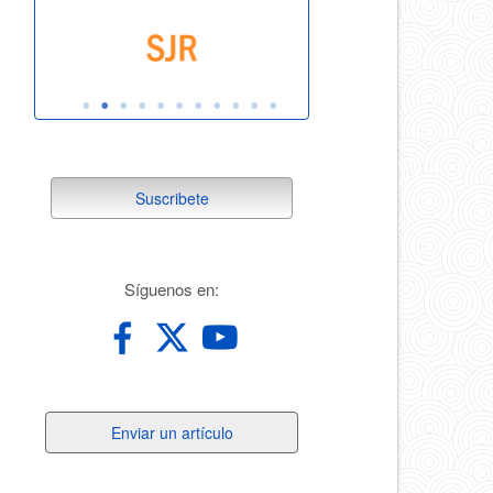
suscribete
Suscribete
redes
Síguenos en:
Enviar
Enviar un artículo
un
artículo