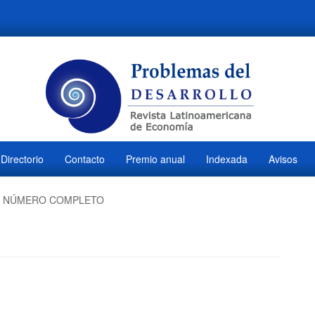
Directorio
Contacto
Premio anual
Indexada
Avisos
NÚMERO COMPLETO
ido
l