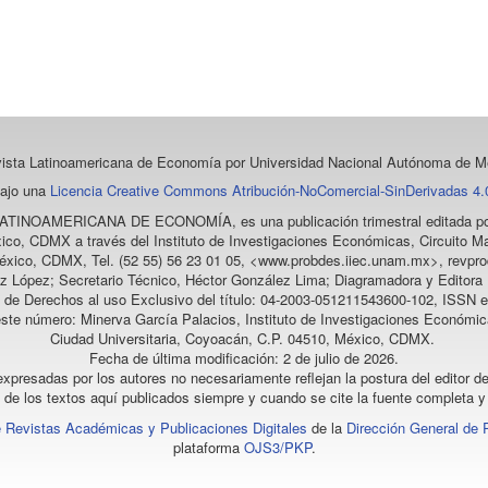
vista Latinoamericana de Economía
por Universidad Nacional Autónoma de Mé
bajo una
Licencia Creative Commons Atribución-NoComercial-SinDerivadas 4.0
LATINOAMERICANA DE ECONOMÍA
, es una publicación trimestral editada
ico, CDMX a través del Instituto de Investigaciones Económicas, Circuito Ma
éxico, CDMX, Tel. (52 55) 56 23 01 05, <www.probdes.iiec.unam.mx>, re
z López; Secretario Técnico, Héctor González Lima; Diagramadora y Editora D
a de Derechos al uso Exclusivo del título: 04-2003-051211543600-102, ISSN e
este número: Minerva García Palacios, Instituto de Investigaciones Económic
Ciudad Universitaria, Coyoacán, C.P. 04510, México, CDMX.
Fecha de última modificación: 2 de julio de 2026.
xpresadas por los autores no necesariamente reflejan la postura del editor de
l de los textos aquí publicados siempre y cuando se cite la fuente completa y 
 Revistas Académicas y Publicaciones Digitales
de la
Dirección General de 
plataforma
OJS3/PKP
.