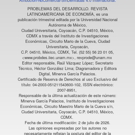
Atribución-NoComercial-SinDerivadas 4.0 Internacional
.
PROBLEMAS DEL DESARROLLO. REVISTA
LATINOAMERICANA DE ECONOMÍA
, es una
publicación trimestral editada por la Universidad Nacional
Autónoma de México,
Ciudad Universitaria, Coyoacán, C.P. 04510, México,
CDMX a través del Instituto de Investigaciones
Económicas, Circuito Mario de la Cueva, Ciudad
Universitaria, Coyoacán,
C.P. 04510, México, CDMX, Tel. (52 55) 56 23 01 05,
<www.probdes.iiec.unam.mx>, revprode@unam.mx
Editor responsable, Raúl Vázquez López; Secretario
Técnico, Héctor González Lima; Diagramadora y Editora
Digital, Minerva García Palacios.
Certificado de Reserva de Derechos al uso Exclusivo del
título: 04-2003-051211543600-102, ISSN electrónico:
2007-8951,
Responsable de la última actualización de este número:
Minerva García Palacios, Instituto de Investigaciones
Económicas, Circuito Maestro Mario de la Cueva s/n,
Ciudad Universitaria, Coyoacán, C.P. 04510, México,
CDMX.
Fecha de última modificación: 2 de julio de 2026.
Las opiniones expresadas por los autores no
necesariamente reflejan la postura del editor de la