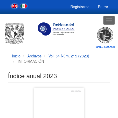
Navegación
Registrarse
Entrar
principal
Contenido
principal
Togg
Barra
navig
lateral
Inicio
Archivos
Vol. 54 Núm. 215 (2023)
INFORMACIÓN
Índice anual 2023
Barra
lateral
del