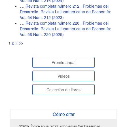
Vol. 55 Núm. 216 (2024)
. .,
Revista completa número 212
,
Problemas del
Desarrollo. Revista Latinoamericana de Economía:
Vol. 54 Núm. 212 (2023)
. .,
Revista completa número 220
,
Problemas del
Desarrollo. Revista Latinoamericana de Economía:
Vol. 56 Núm. 220 (2025)
1
2
>
>>
paginasespeciales
Premio anual
Videos
Colección de libros
Cómo citar
., . (2023). Índice anual 2023.
Problemas Del Desarrollo.