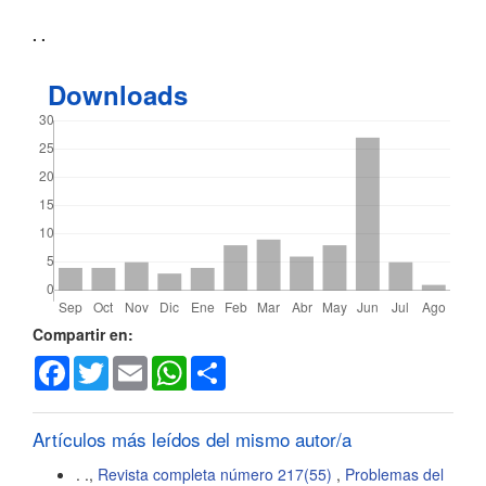
Contenido
. .
principal
Downloads
del
artículo
Detalles
Compartir en:
Facebook
Twitter
Email
WhatsApp
Share
del
artículo
Artículos más leídos del mismo autor/a
. .,
Revista completa número 217(55)
,
Problemas del