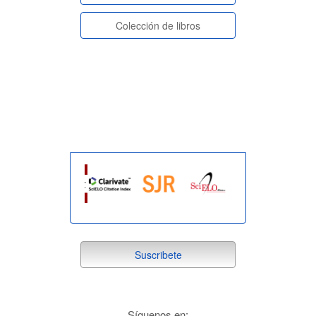
Colección de libros
indexada
suscribete
Suscribete
redes
Síguenos en: