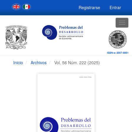
Navegación
Registrarse
Entrar
principal
Contenido
principal
Togg
Barra
navig
lateral
Inicio
Archivos
Vol. 56 Núm. 222 (2025)