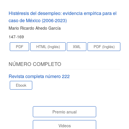
Histéresis del desempleo: evidencia empírica para el
caso de México (2006-2023)
Mario Ricardo Ahedo García
147-169
PDF
HTML (Inglés)
XML
PDF (Inglés)
NÚMERO COMPLETO
Revista completa número 222
Ebook
paginasespeciales
Premio anual
Videos