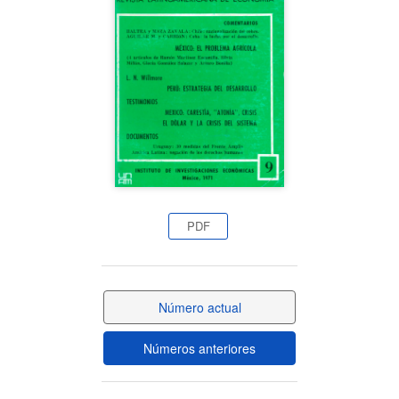
del
artículo
PDF
Número actual
Números anteriores