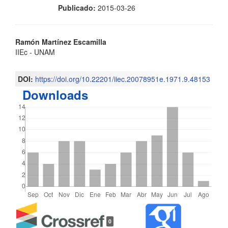
Publicado:
2015-03-26
Contenido
Ramón Martínez Escamilla
IIEc - UNAM
principal
del
DOI:
https://doi.org/10.22201/iiec.20078951e.1971.9.48153
Downloads
artículo
Detalles
0