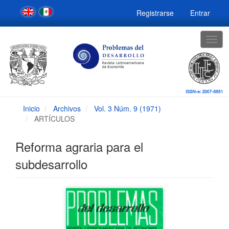
Navegación
Registrarse
Entrar
principal
Contenido
principal
Togg
Barra
navig
lateral
Inicio
Archivos
Vol. 3 Núm. 9 (1971)
ARTÍCULOS
Reforma agraria para el
subdesarrollo
Barra
lateral