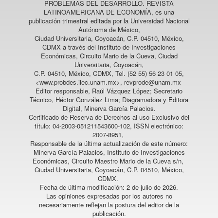
PROBLEMAS DEL DESARROLLO. REVISTA
LATINOAMERICANA DE ECONOMÍA
, es una
publicación trimestral editada por la Universidad Nacional
Autónoma de México,
Ciudad Universitaria, Coyoacán, C.P. 04510, México,
CDMX a través del Instituto de Investigaciones
Económicas, Circuito Mario de la Cueva, Ciudad
Universitaria, Coyoacán,
C.P. 04510, México, CDMX, Tel. (52 55) 56 23 01 05,
<www.probdes.iiec.unam.mx>, revprode@unam.mx
Editor responsable, Raúl Vázquez López; Secretario
Técnico, Héctor González Lima; Diagramadora y Editora
Digital, Minerva García Palacios.
Certificado de Reserva de Derechos al uso Exclusivo del
título: 04-2003-051211543600-102, ISSN electrónico:
2007-8951,
Responsable de la última actualización de este número:
Minerva García Palacios, Instituto de Investigaciones
Económicas, Circuito Maestro Mario de la Cueva s/n,
Ciudad Universitaria, Coyoacán, C.P. 04510, México,
CDMX.
Fecha de última modificación: 2 de julio de 2026.
Las opiniones expresadas por los autores no
necesariamente reflejan la postura del editor de la
publicación.