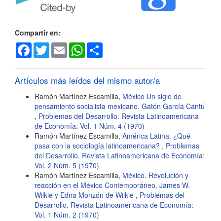
del
artículo
Compartir en:
Facebook
Twitter
Email
WhatsApp
Share
Artículos más leídos del mismo autor/a
Ramón Martínez Escamilla,
México Un siglo de
pensamiento socialista mexicano. Gatón García Cantú
,
Problemas del Desarrollo. Revista Latinoamericana
de Economía: Vol. 1 Núm. 4 (1970)
Ramón Martínez Escamilla,
América Latina. ¿Qué
pasa con la sociología latinoamericana?
,
Problemas
del Desarrollo. Revista Latinoamericana de Economía:
Vol. 2 Núm. 5 (1970)
Ramón Martínez Escamilla,
México. Revolución y
reacción en el México Contemporáneo. James W.
Wilkie y Edna Monzón de Wilkie
,
Problemas del
Desarrollo. Revista Latinoamericana de Economía:
Vol. 1 Núm. 2 (1970)