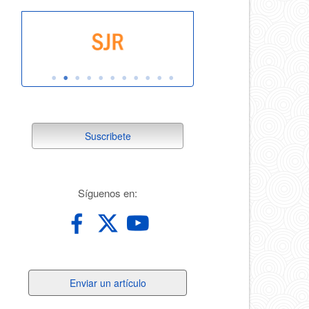
suscribete
Suscribete
redes
Síguenos en:
Enviar
Enviar un artículo
un