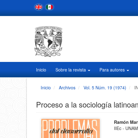
Navegación
principal
Contenido
principal
Barra
lateral
Inicio
Sobre la revista
Para autores
Inicio
Archivos
Vol. 5 Núm. 19 (1974)
I
Proceso a la sociología latino
Barra
Conten
Ramón Mart
IIEc - UNA
principa
lateral