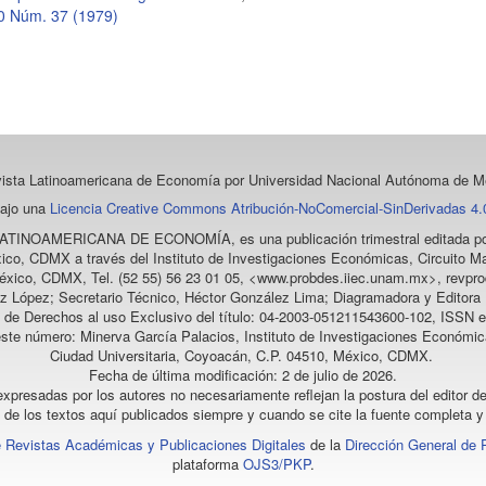
10 Núm. 37 (1979)
vista Latinoamericana de Economía
por Universidad Nacional Autónoma de Mé
bajo una
Licencia Creative Commons Atribución-NoComercial-SinDerivadas 4.0
LATINOAMERICANA DE ECONOMÍA
, es una publicación trimestral editada
ico, CDMX a través del Instituto de Investigaciones Económicas, Circuito Ma
éxico, CDMX, Tel. (52 55) 56 23 01 05, <www.probdes.iiec.unam.mx>, re
z López; Secretario Técnico, Héctor González Lima; Diagramadora y Editora D
a de Derechos al uso Exclusivo del título: 04-2003-051211543600-102, ISSN e
este número: Minerva García Palacios, Instituto de Investigaciones Económic
Ciudad Universitaria, Coyoacán, C.P. 04510, México, CDMX.
Fecha de última modificación: 2 de julio de 2026.
xpresadas por los autores no necesariamente reflejan la postura del editor de
l de los textos aquí publicados siempre y cuando se cite la fuente completa y 
 Revistas Académicas y Publicaciones Digitales
de la
Dirección General de 
plataforma
OJS3/PKP
.