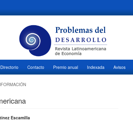
Directorio
Contacto
Premio anual
Indexada
Avisos
NFORMACIÓN
americana
ido
ínez Escamilla
M
l