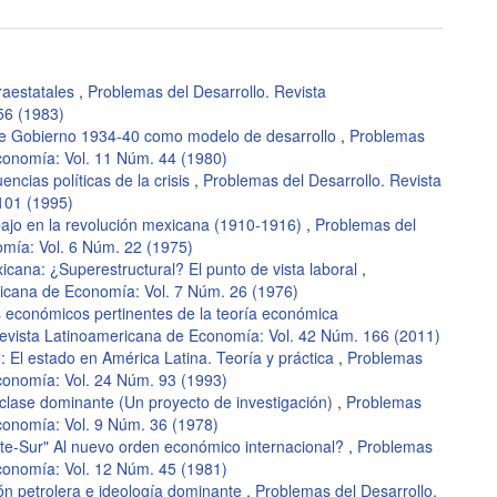
raestatales
,
Problemas del Desarrollo. Revista
56 (1983)
de Gobierno 1934-40 como modelo de desarrollo
,
Problemas
conomía: Vol. 11 Núm. 44 (1980)
ncias políticas de la crisis
,
Problemas del Desarrollo. Revista
101 (1995)
bajo en la revolución mexicana (1910-1916)
,
Problemas del
omía: Vol. 6 Núm. 22 (1975)
icana: ¿Superestructural? El punto de vista laboral
,
ricana de Economía: Vol. 7 Núm. 26 (1976)
 económicos pertinentes de la teoría económica
Revista Latinoamericana de Economía: Vol. 42 Núm. 166 (2011)
 El estado en América Latina. Teoría y práctica
,
Problemas
conomía: Vol. 24 Núm. 93 (1993)
clase dominante (Un proyecto de investigación)
,
Problemas
conomía: Vol. 9 Núm. 36 (1978)
rte-Sur" Al nuevo orden económico internacional?
,
Problemas
conomía: Vol. 12 Núm. 45 (1981)
ón petrolera e ideología dominante
,
Problemas del Desarrollo.