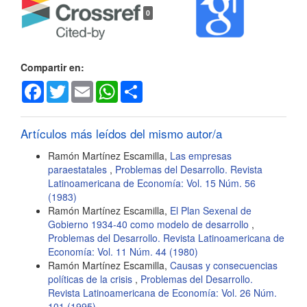
Detalles
0
del
artículo
Compartir en:
Facebook
Twitter
Email
WhatsApp
Share
Artículos más leídos del mismo autor/a
Ramón Martínez Escamilla,
Las empresas
paraestatales
,
Problemas del Desarrollo. Revista
Latinoamericana de Economía: Vol. 15 Núm. 56
(1983)
Ramón Martínez Escamilla,
El Plan Sexenal de
Gobierno 1934-40 como modelo de desarrollo
,
Problemas del Desarrollo. Revista Latinoamericana de
Economía: Vol. 11 Núm. 44 (1980)
Ramón Martínez Escamilla,
Causas y consecuencias
políticas de la crisis
,
Problemas del Desarrollo.
Revista Latinoamericana de Economía: Vol. 26 Núm.
101 (1995)