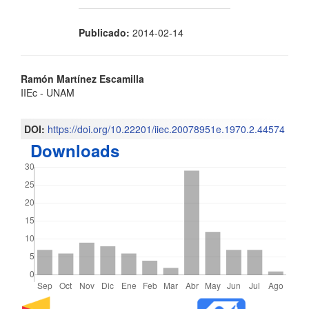
Publicado:
2014-02-14
Contenido
Ramón Martínez Escamilla
IIEc - UNAM
principal
del
DOI:
https://doi.org/10.22201/iiec.20078951e.1970.2.44574
Downloads
artículo