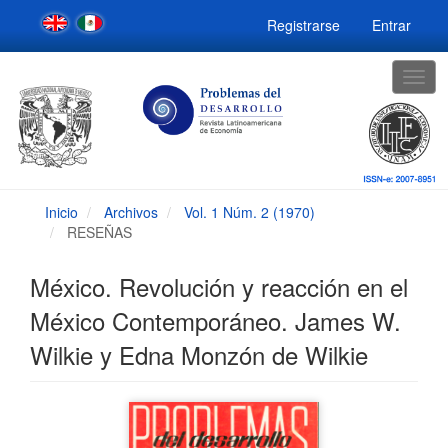
Navegación
Registrarse
Entrar
principal
Contenido
principal
Togg
Barra
navig
lateral
Inicio
Archivos
Vol. 1 Núm. 2 (1970)
RESEÑAS
México. Revolución y reacción en el
México Contemporáneo. James W.
Wilkie y Edna Monzón de Wilkie
Barra