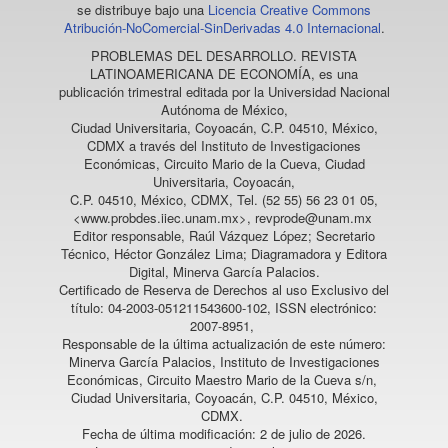
se distribuye bajo una
Licencia Creative Commons
Atribución-NoComercial-SinDerivadas 4.0 Internacional
.
PROBLEMAS DEL DESARROLLO. REVISTA
LATINOAMERICANA DE ECONOMÍA
, es una
publicación trimestral editada por la Universidad Nacional
Autónoma de México,
Ciudad Universitaria, Coyoacán, C.P. 04510, México,
CDMX a través del Instituto de Investigaciones
Económicas, Circuito Mario de la Cueva, Ciudad
Universitaria, Coyoacán,
C.P. 04510, México, CDMX, Tel. (52 55) 56 23 01 05,
<www.probdes.iiec.unam.mx>, revprode@unam.mx
Editor responsable, Raúl Vázquez López; Secretario
Técnico, Héctor González Lima; Diagramadora y Editora
Digital, Minerva García Palacios.
Certificado de Reserva de Derechos al uso Exclusivo del
título: 04-2003-051211543600-102, ISSN electrónico:
2007-8951,
Responsable de la última actualización de este número:
Minerva García Palacios, Instituto de Investigaciones
Económicas, Circuito Maestro Mario de la Cueva s/n,
Ciudad Universitaria, Coyoacán, C.P. 04510, México,
CDMX.
Fecha de última modificación: 2 de julio de 2026.