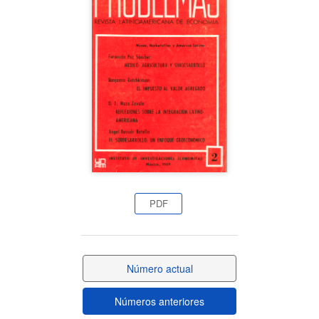
lateral
del
artículo
PDF
Número actual
Números anteriores