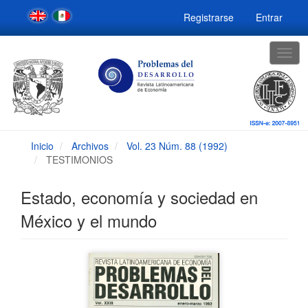
Navegación
Registrarse
Entrar
principal
Contenido
principal
Togg
Barra
navig
lateral
Inicio
Archivos
Vol. 23 Núm. 88 (1992)
TESTIMONIOS
Estado, economía y sociedad en
México y el mundo
Barra
lateral