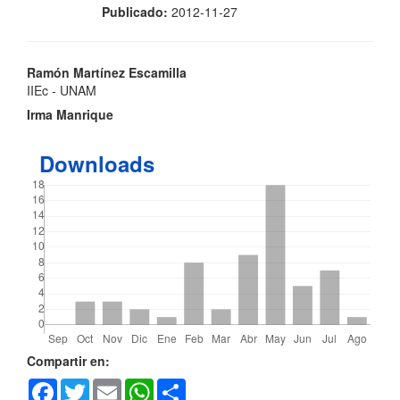
Publicado:
2012-11-27
Contenido
Ramón Martínez Escamilla
IIEc - UNAM
principal
Irma Manrique
del
Downloads
artículo
Detalles
Compartir en:
Facebook
Twitter
Email
WhatsApp
Share