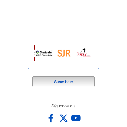
indexada
suscribete
Suscribete
redes
Síguenos en: