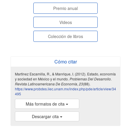
paginasespeciales
Premio anual
Videos
Colección de libros
Cómo citar
Martínez Escamilla, R., & Manrique, I. (2012). Estado, economía
y sociedad en México y el mundo.
Problemas Del Desarrollo.
Revista Latinoamericana De Economía
,
23
(88).
https://www.probdes.iiec.unam.mx/index.php/pde/article/view/34
495
Más formatos de cita
Descargar cita