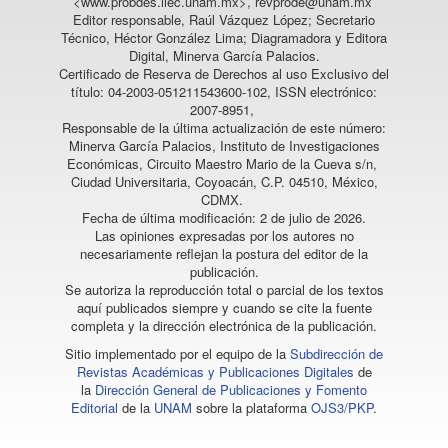
<www.probdes.iiec.unam.mx>, revprode@unam.mx
Editor responsable, Raúl Vázquez López; Secretario
Técnico, Héctor González Lima; Diagramadora y Editora
Digital, Minerva García Palacios.
Certificado de Reserva de Derechos al uso Exclusivo del
título: 04-2003-051211543600-102, ISSN electrónico:
2007-8951,
Responsable de la última actualización de este número:
Minerva García Palacios, Instituto de Investigaciones
Económicas, Circuito Maestro Mario de la Cueva s/n,
Ciudad Universitaria, Coyoacán, C.P. 04510, México,
CDMX.
Fecha de última modificación: 2 de julio de 2026.
Las opiniones expresadas por los autores no
necesariamente reflejan la postura del editor de la
publicación.
Se autoriza la reproducción total o parcial de los textos
aquí publicados siempre y cuando se cite la fuente
completa y la dirección electrónica de la publicación.
Sitio implementado por el equipo de la
Subdirección de
Revistas Académicas y Publicaciones Digitales
de
la
Dirección General de Publicaciones y Fomento
Editorial
de la
UNAM
sobre la plataforma
OJS3/PKP
.