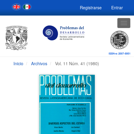
Navegación
Registrarse
Entrar
principal
Contenido
principal
Togg
Barra
navig
lateral
Inicio
Archivos
Vol. 11 Núm. 41 (1980)