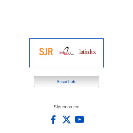
indexada
suscribete
Suscribete
redes
Síguenos en: