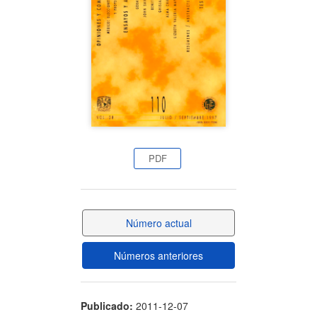
artículo
PDF
Número actual
Números anteriores
Publicado:
2011-12-07