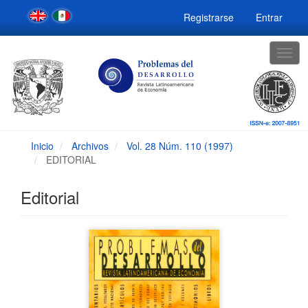
Navegación
Registrarse
Entrar
principal
Contenido
principal
Togg
Barra
navig
lateral
Inicio
Archivos
Vol. 28 Núm. 110 (1997)
EDITORIAL
Editorial
Barra
lateral
del