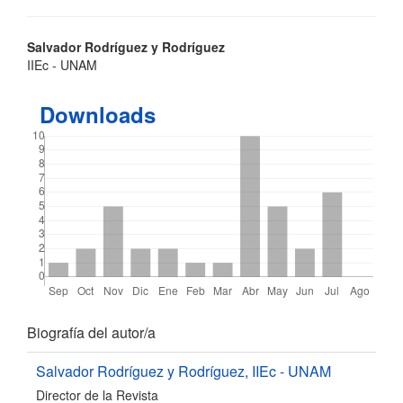
Contenido
Salvador Rodríguez y Rodríguez
IIEc - UNAM
principal
del
Downloads
artículo
Detalles
Biografía del autor/a
del
Salvador Rodríguez y Rodríguez,
IIEc - UNAM
Director de la Revista