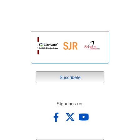
indexada
suscribete
Suscribete
redes
Síguenos en: