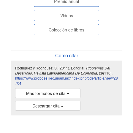
paginasespeciales
Premio anual
Videos
Colección de libros
Cómo citar
Rodríguez y Rodríguez, S. (2011). Editorial.
Problemas Del
Desarrollo. Revista Latinoamericana De Economía
,
28
(110).
https://www.probdes.iiec.unam.mx/index.php/pde/article/view/28
704
Más formatos de cita
Descargar cita