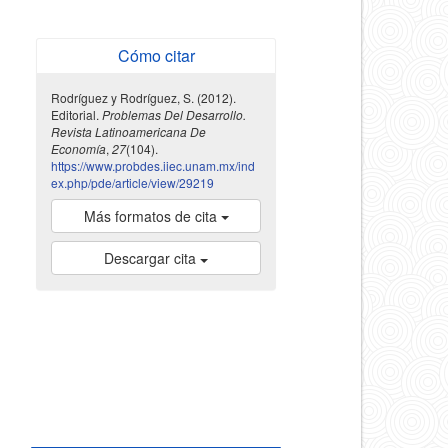
Cómo citar
Rodríguez y Rodríguez, S. (2012).
Editorial.
Problemas Del Desarrollo.
Revista Latinoamericana De
Economía
,
27
(104).
https://www.probdes.iiec.unam.mx/ind
ex.php/pde/article/view/29219
Más formatos de cita
Descargar cita
indexada