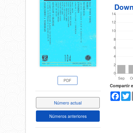
del
Down
del
artícul
artículo
PDF
Detal
Compartir 
Faceb
T
del
Número actual
artícu
Números anteriores