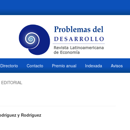
Directorio
Contacto
Premio anual
Indexada
Avisos
EDITORIAL
ido
odríguez y Rodríguez
M
l