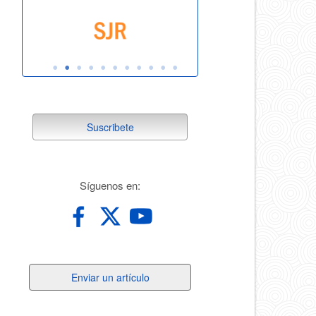
suscribete
Suscribete
redes
Síguenos en:
Enviar
Enviar un artículo
un
artículo