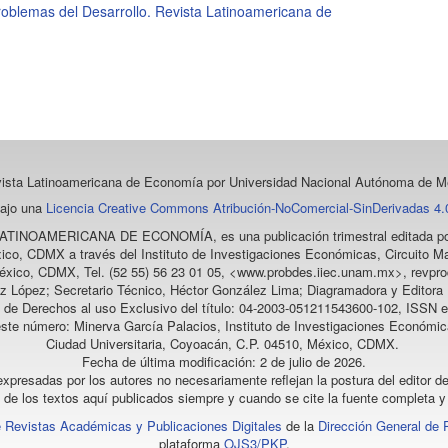
roblemas del Desarrollo. Revista Latinoamericana de
vista Latinoamericana de Economía
por Universidad Nacional Autónoma de Mé
bajo una
Licencia Creative Commons Atribución-NoComercial-SinDerivadas 4.0
LATINOAMERICANA DE ECONOMÍA
, es una publicación trimestral editada
ico, CDMX a través del Instituto de Investigaciones Económicas, Circuito Ma
éxico, CDMX, Tel. (52 55) 56 23 01 05, <www.probdes.iiec.unam.mx>, re
z López; Secretario Técnico, Héctor González Lima; Diagramadora y Editora D
a de Derechos al uso Exclusivo del título: 04-2003-051211543600-102, ISSN e
este número: Minerva García Palacios, Instituto de Investigaciones Económic
Ciudad Universitaria, Coyoacán, C.P. 04510, México, CDMX.
Fecha de última modificación: 2 de julio de 2026.
xpresadas por los autores no necesariamente reflejan la postura del editor de
l de los textos aquí publicados siempre y cuando se cite la fuente completa y 
 Revistas Académicas y Publicaciones Digitales
de la
Dirección General de 
plataforma
OJS3/PKP
.