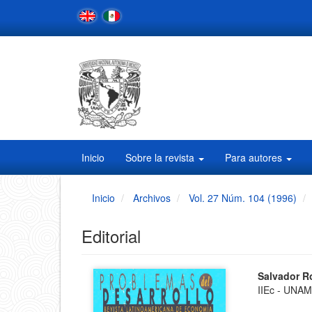
Navegación
principal
Contenido
principal
Barra
lateral
Inicio
Sobre la revista
Para autores
Inicio
Archivos
Vol. 27 Núm. 104 (1996)
Editorial
Barra
Conten
Salvador R
IIEc - UNA
principa
lateral