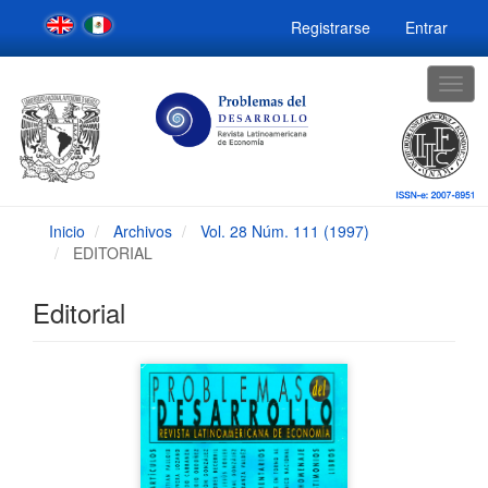
Navegación
Registrarse
Entrar
principal
Contenido
principal
Togg
Barra
navig
lateral
Inicio
Archivos
Vol. 28 Núm. 111 (1997)
EDITORIAL
Editorial
Barra
lateral
del