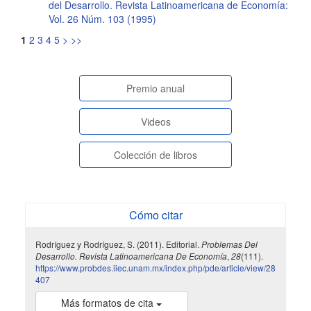
del Desarrollo. Revista Latinoamericana de Economía:
Vol. 26 Núm. 103 (1995)
1
2
3
4
5
>
>>
paginasespeciales
Premio anual
Videos
Colección de libros
Cómo citar
Rodríguez y Rodríguez, S. (2011). Editorial.
Problemas Del
Desarrollo. Revista Latinoamericana De Economía
,
28
(111).
https://www.probdes.iiec.unam.mx/index.php/pde/article/view/28
407
Más formatos de cita