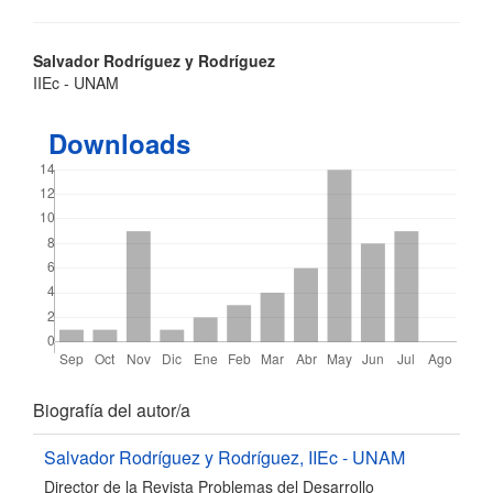
Contenido
Salvador Rodríguez y Rodríguez
IIEc - UNAM
principal
del
Downloads
artículo
Detalles
Biografía del autor/a
del
Salvador Rodríguez y Rodríguez,
IIEc - UNAM
Director de la Revista Problemas del Desarrollo