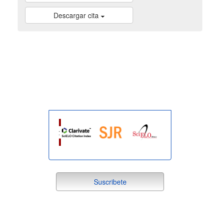
Descargar cita
indexada
suscribete
Suscribete