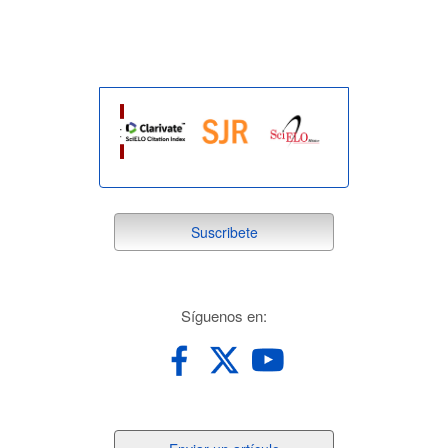
indexada
suscribete
Suscribete
redes
Síguenos en: