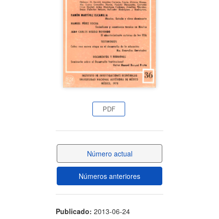
artículo
PDF
Número actual
Números anteriores
Publicado:
2013-06-24