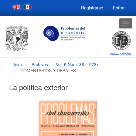
Navegación
Registrarse
Entrar
principal
Contenido
principal
Togg
Barra
navig
lateral
Inicio
Archivos
Vol. 9 Núm. 36 (1978)
COMENTARIOS Y DEBATES
La política exterior
Barra
lateral
del