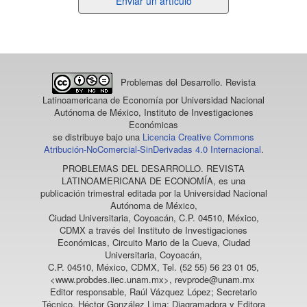
Enviar
Enviar un artículo
un
artículo
Problemas del Desarrollo. Revista
Latinoamericana de Economía
por Universidad Nacional
Autónoma de México, Instituto de Investigaciones
Económicas
se distribuye bajo una
Licencia Creative Commons
Atribución-NoComercial-SinDerivadas 4.0 Internacional
.
PROBLEMAS DEL DESARROLLO. REVISTA
LATINOAMERICANA DE ECONOMÍA
, es una
publicación trimestral editada por la Universidad Nacional
Autónoma de México,
Ciudad Universitaria, Coyoacán, C.P. 04510, México,
CDMX a través del Instituto de Investigaciones
Económicas, Circuito Mario de la Cueva, Ciudad
Universitaria, Coyoacán,
C.P. 04510, México, CDMX, Tel. (52 55) 56 23 01 05,
<www.probdes.iiec.unam.mx>, revprode@unam.mx
Editor responsable, Raúl Vázquez López; Secretario
Técnico, Héctor González Lima; Diagramadora y Editora