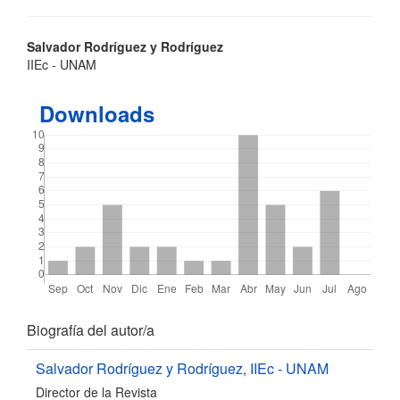
Contenido
Salvador Rodríguez y Rodríguez
IIEc - UNAM
principal
del
Downloads
artículo
Detalles
Biografía del autor/a
del
Salvador Rodríguez y Rodríguez,
IIEc - UNAM
Director de la Revista