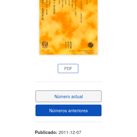
artículo
PDF
Número actual
Números anteriores
Publicado:
2011-12-07