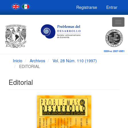
Navegación
Registrarse
Entrar
principal
Contenido
principal
Togg
Barra
navig
lateral
Inicio
Archivos
Vol. 28 Núm. 110 (1997)
EDITORIAL
Editorial
Barra
lateral
del