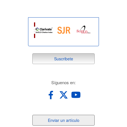
suscribete
Suscribete
redes
Síguenos en:
Enviar
Enviar un artículo
un