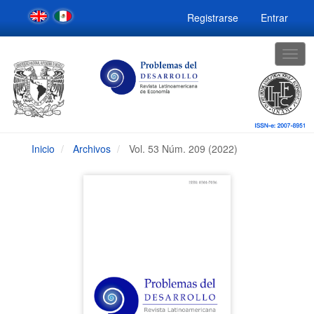
Navegación
Registrarse
Entrar
principal
Contenido
principal
Togg
Barra
navig
lateral
Inicio
Archivos
Vol. 53 Núm. 209 (2022)