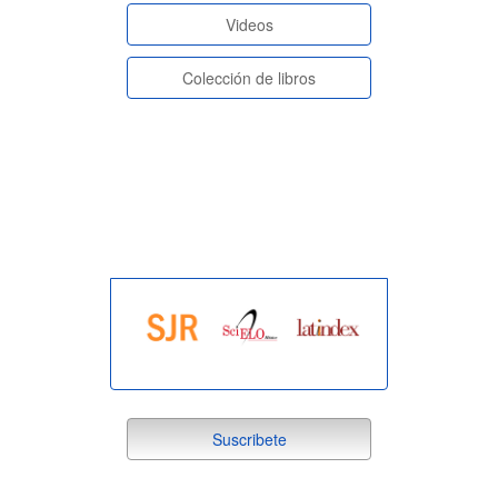
Videos
Colección de libros
indexada
suscribete
Suscribete