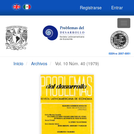
Navegación
Registrarse
Entrar
principal
Contenido
principal
Togg
Barra
navig
lateral
Inicio
Archivos
Vol. 10 Núm. 40 (1979)