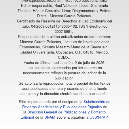
<www.probdes.iiec.unam.mx>, revprode@unam.mx
Editor responsable, Raúl Vázquez López; Secretario
Técnico, Héctor González Lima; Diagramadora y Editora
Digital, Minerva García Palacios.
Certificado de Reserva de Derechos al uso Exclusivo del
título: 04-2003-051211543600-102, ISSN electrónico:
2007-8951,
Responsable de la última actualización de este número:
Minerva García Palacios, Instituto de Investigaciones
Económicas, Circuito Maestro Mario de la Cueva s/n,
Ciudad Universitaria, Coyoacán, C.P. 04510, México,
CDMX.
Fecha de última modificación: 2 de julio de 2026.
Las opiniones expresadas por los autores no
necesariamente reflejan la postura del editor de la
publicación.
Se autoriza la reproducción total o parcial de los textos
aquí publicados siempre y cuando se cite la fuente
completa y la dirección electrónica de la publicación.
Sitio implementado por el equipo de la
Subdirección de
Revistas Académicas y Publicaciones Digitales
de
la
Dirección General de Publicaciones y Fomento
Editorial
de la
UNAM
sobre la plataforma
OJS3/PKP
.