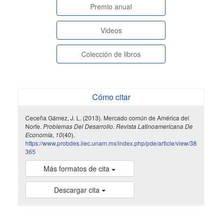
paginasespeciales
Premio anual
Videos
Colección de libros
Cómo citar
Ceceña Gámez, J. L. (2013). Mercado común de América del
Norte.
Problemas Del Desarrollo. Revista Latinoamericana De
Economía
,
10
(40).
https://www.probdes.iiec.unam.mx/index.php/pde/article/view/38
365
Más formatos de cita
Descargar cita