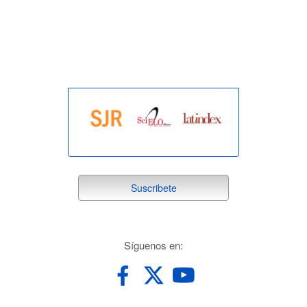
indexada
suscribete
Suscribete
redes
Síguenos en: