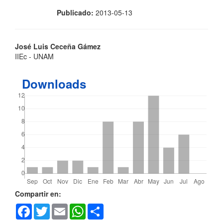
Publicado:
2013-05-13
Contenido
José Luis Ceceña Gámez
IIEc - UNAM
principal
del
Downloads
artículo
Detalles
Compartir en:
Facebook
Twitter
Email
WhatsApp
Share
del