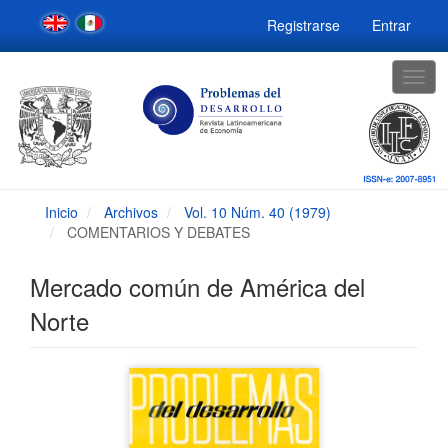
Navegación
Registrarse
Entrar
principal
Contenido
principal
Togg
Barra
navig
lateral
Inicio
Archivos
Vol. 10 Núm. 40 (1979)
COMENTARIOS Y DEBATES
Mercado común de América del
Norte
Barra
lateral