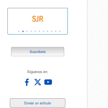
suscribete
Suscribete
redes
Síguenos en:
Enviar
Enviar un artículo