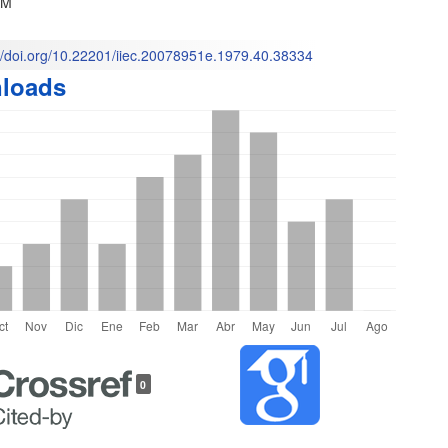
AM
l
://doi.org/10.22201/iiec.20078951e.1979.40.38334
loads
o
les
0
lo