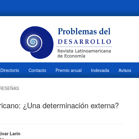
Directorio
Contacto
Premio anual
Indexada
Avisos
RESEÑAS
cano: ¿Una determinación externa?
ido
ívar Larín