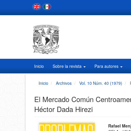
Navegación
principal
Contenido
principal
Barra
lateral
Inicio
Sobre la revista
Para autores
Inicio
Archivos
Vol. 10 Núm. 40 (1979)
El Mercado Común Centroameri
Héctor Dada Hirezi
Barra
Conten
Rafael Menj