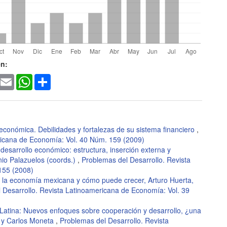
les
en:
ook
witter
Email
WhatsApp
Share
lo
s económica. Debilidades y fortalezas de su sistema financiero
,
ricana de Economía: Vol. 40 Núm. 159 (2009)
desarrollo económico: estructura, inserción externa y
nio Palazuelos (coords.)
,
Problemas del Desarrollo. Revista
155 (2008)
 la economía mexicana y cómo puede crecer, Arturo Huerta,
 Desarrollo. Revista Latinoamericana de Economía: Vol. 39
Latina: Nuevos enfoques sobre cooperación y desarrollo, ¿una
, y Carlos Moneta
,
Problemas del Desarrollo. Revista