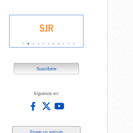
suscribete
Suscribete
redes
Síguenos en:
Enviar
Enviar un artículo