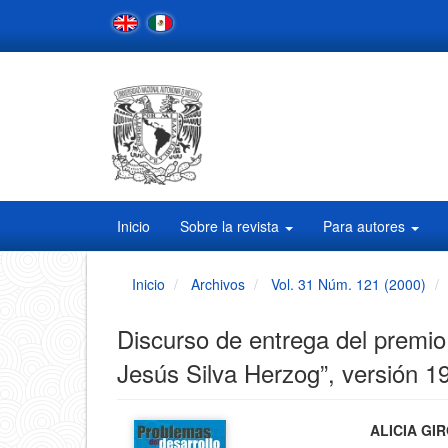
Navegación
principal
Contenido
principal
Barra
lateral
Inicio
Sobre la revista
Para autores
Inicio
Archivos
Vol. 31 Núm. 121 (2000)
Discurso de entrega del premio
Jesús Silva Herzog”, versión 1
Barra
Conten
ALICIA GI