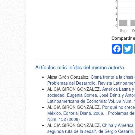
Detal
Compartir 
Faceb
T
del
artícu
Artículos más leídos del mismo autor/a
Alicia Girón González,
China frente a la crisi
Problemas del Desarrollo. Revista Latinoame
ALICIA GIRON GONZÁLEZ,
América Latina y 
sociedad, Eugenia Correa, José Déniz y Anto
Latinoamericana de Economía: Vol. 39 Núm. 
ALICIA GIRON GONZÁLEZ,
Por qué no crece
México, Editorial Diana, 2006.
,
Problemas del
Núm. 152 (2008)
ALICIA GIRÓN GONZÁLEZ,
China y América 
segunda ruta de la seda?, de Sergio Cesarín