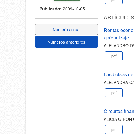
Publicado:
2009-10-05
ARTÍCULO
Número actual
Rentas econom
aprendizaje
Números anteriores
ALEJANDRO DA
pdf
Las bolsas de 
ALEJANDRA CA
pdf
Circuitos fina
ALICIA GIRON
pdf