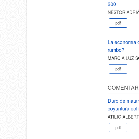
200
NÉSTOR ADRIÁ
pdf
La economia c
rumbo?
MARCIA LUZ 
pdf
COMENTARI
Duro de matar.
coyuntura polí
ATILIO ALBER
pdf