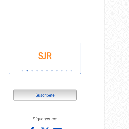
indexada
suscribete
Suscribete
redes
Síguenos en: