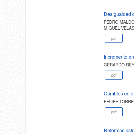
Desigualdad d
PEDRO MALDON
MIGUEL VELA
pdf
Incremento en 
GERARDO RE
pdf
Cambios en el
FELIPE TORR
pdf
Reformas estr