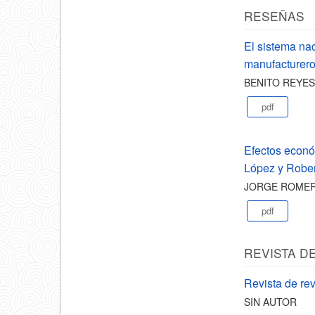
RESEÑAS
El sistema nac
manufacturero
BENITO REYE
pdf
Efectos econó
López y Rober
JORGE ROME
pdf
REVISTA D
Revista de rev
SIN AUTOR