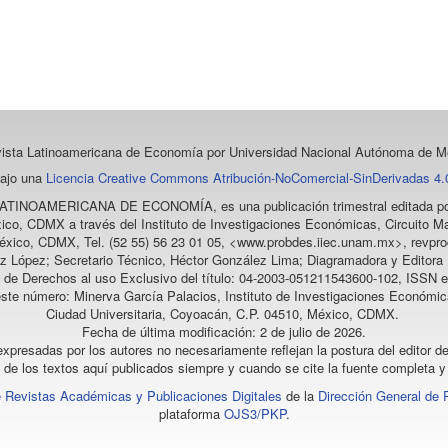
vista Latinoamericana de Economía
por Universidad Nacional Autónoma de Mé
bajo una
Licencia Creative Commons Atribución-NoComercial-SinDerivadas 4.0
LATINOAMERICANA DE ECONOMÍA
, es una publicación trimestral editada
ico, CDMX a través del Instituto de Investigaciones Económicas, Circuito Ma
éxico, CDMX, Tel. (52 55) 56 23 01 05, <www.probdes.iiec.unam.mx>, re
z López; Secretario Técnico, Héctor González Lima; Diagramadora y Editora D
a de Derechos al uso Exclusivo del título: 04-2003-051211543600-102, ISSN e
este número: Minerva García Palacios, Instituto de Investigaciones Económic
Ciudad Universitaria, Coyoacán, C.P. 04510, México, CDMX.
Fecha de última modificación: 2 de julio de 2026.
xpresadas por los autores no necesariamente reflejan la postura del editor de
l de los textos aquí publicados siempre y cuando se cite la fuente completa y 
 Revistas Académicas y Publicaciones Digitales
de la
Dirección General de 
plataforma
OJS3/PKP
.