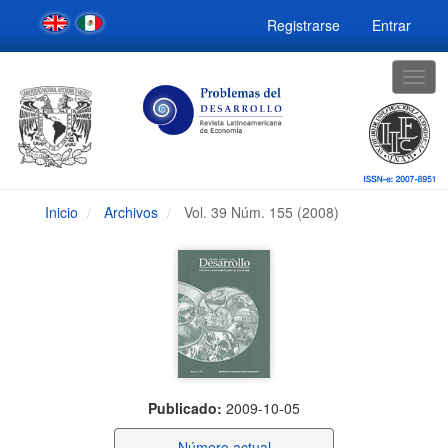
Navegación
Registrarse
Entrar
principal
Contenido
principal
Togg
Barra
navig
lateral
Inicio
Archivos
Vol. 39 Núm. 155 (2008)
Publicado:
2009-10-05
Número actual