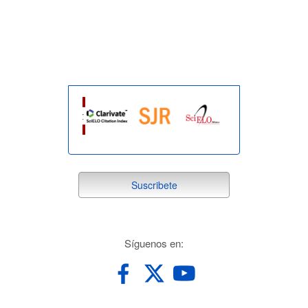
indexada
suscribete
Suscribete
redes
Síguenos en: