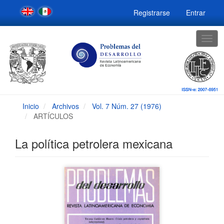
Navegación
Registrarse
Entrar
principal
Contenido
principal
Togg
Barra
navig
lateral
Inicio
Archivos
Vol. 7 Núm. 27 (1976)
ARTÍCULOS
La política petrolera mexicana
Barra
lateral
del