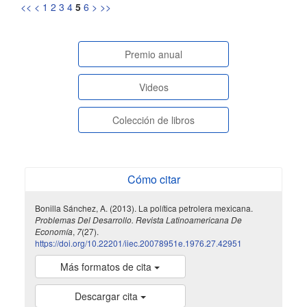
<<
<
1
2
3
4
5
6
>
>>
paginasespeciales
Premio anual
Videos
Colección de libros
Cómo citar
Bonilla Sánchez, A. (2013). La política petrolera mexicana.
Problemas Del Desarrollo. Revista Latinoamericana De
Economía
,
7
(27).
https://doi.org/10.22201/iiec.20078951e.1976.27.42951
Más formatos de cita
Descargar cita