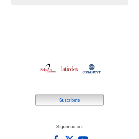
indexada
suscribete
Suscribete
redes
Síguenos en: