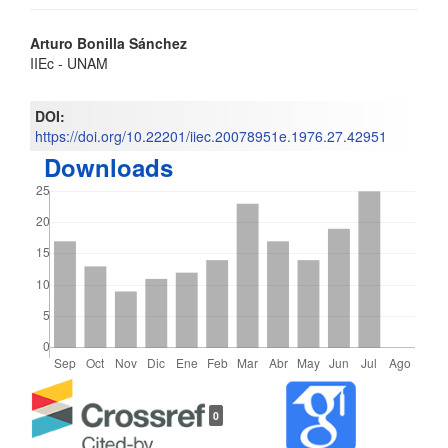
Contenido
Arturo Bonilla Sánchez
IIEc - UNAM
principal
del
DOI:
https://doi.org/10.22201/iiec.20078951e.1976.27.42951
artículo
Downloads
Detalles
0
del