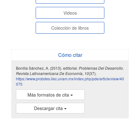
paginasespeciales
Videos
Colección de libros
Cómo citar
Bonilla Sánchez, A. (2013). editorial.
Problemas Del Desarrollo.
Revista Latinoamericana De Economía
,
10
(37).
https://www.probdes.iiec.unam.mx/index.php/pde/article/view/40
075
Más formatos de cita
Descargar cita