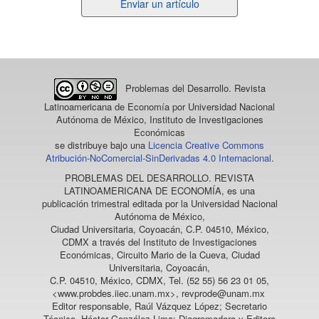
Enviar
Enviar un artículo
un
artículo
Problemas del Desarrollo. Revista
Latinoamericana de Economía
por Universidad Nacional
Autónoma de México, Instituto de Investigaciones
Económicas
se distribuye bajo una
Licencia Creative Commons
Atribución-NoComercial-SinDerivadas 4.0 Internacional
.
PROBLEMAS DEL DESARROLLO. REVISTA
LATINOAMERICANA DE ECONOMÍA
, es una
publicación trimestral editada por la Universidad Nacional
Autónoma de México,
Ciudad Universitaria, Coyoacán, C.P. 04510, México,
CDMX a través del Instituto de Investigaciones
Económicas, Circuito Mario de la Cueva, Ciudad
Universitaria, Coyoacán,
C.P. 04510, México, CDMX, Tel. (52 55) 56 23 01 05,
<www.probdes.iiec.unam.mx>, revprode@unam.mx
Editor responsable, Raúl Vázquez López; Secretario
Técnico, Héctor González Lima; Diagramadora y Editora