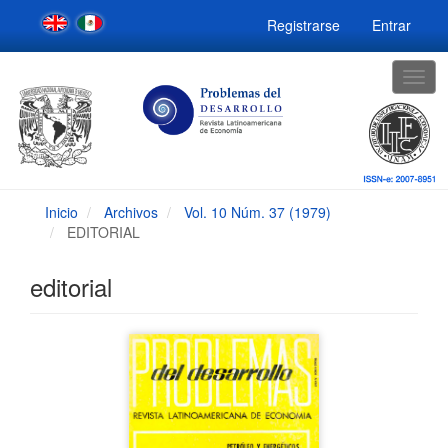
Navegación
Registrarse
Entrar
principal
Contenido
principal
Togg
Barra
navig
lateral
Inicio
Archivos
Vol. 10 Núm. 37 (1979)
EDITORIAL
editorial
Barra
lateral
del