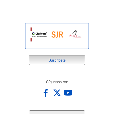
indexada
suscribete
Suscribete
redes
Síguenos en: