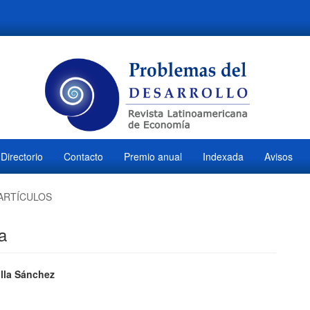
Directorio
Contacto
Premio anual
Indexada
Avisos
ARTÍCULOS
a
ido
illa Sánchez
M
l