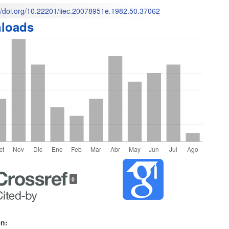
://doi.org/10.22201/iiec.20078951e.1982.50.37062
loads
o
les
0
lo
en: