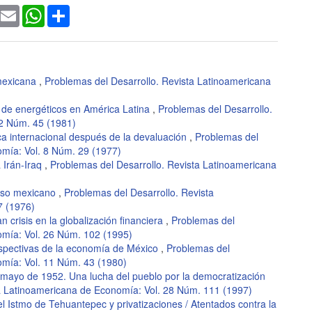
ook
witter
Email
WhatsApp
Share
 mexicana
,
Problemas del Desarrollo. Revista Latinoamericana
is de energéticos en América Latina
,
Problemas del Desarrollo.
12 Núm. 45 (1981)
ca internacional después de la devaluación
,
Problemas del
omía: Vol. 8 Núm. 29 (1977)
a Irán-Iraq
,
Problemas del Desarrollo. Revista Latinoamericana
peso mexicano
,
Problemas del Desarrollo. Revista
7 (1976)
n crisis en la globalización financiera
,
Problemas del
omía: Vol. 26 Núm. 102 (1995)
rspectivas de la economía de México
,
Problemas del
omía: Vol. 11 Núm. 43 (1980)
 mayo de 1952. Una lucha del pueblo por la democratización
ta Latinoamericana de Economía: Vol. 28 Núm. 111 (1997)
l Istmo de Tehuantepec y privatizaciones / Atentados contra la