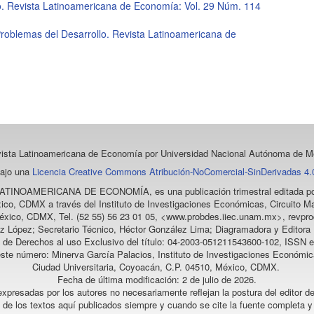
o. Revista Latinoamericana de Economía: Vol. 29 Núm. 114
roblemas del Desarrollo. Revista Latinoamericana de
vista Latinoamericana de Economía
por Universidad Nacional Autónoma de Mé
bajo una
Licencia Creative Commons Atribución-NoComercial-SinDerivadas 4.0
LATINOAMERICANA DE ECONOMÍA
, es una publicación trimestral editada
ico, CDMX a través del Instituto de Investigaciones Económicas, Circuito Ma
éxico, CDMX, Tel. (52 55) 56 23 01 05, <www.probdes.iiec.unam.mx>, re
z López; Secretario Técnico, Héctor González Lima; Diagramadora y Editora D
a de Derechos al uso Exclusivo del título: 04-2003-051211543600-102, ISSN e
este número: Minerva García Palacios, Instituto de Investigaciones Económic
Ciudad Universitaria, Coyoacán, C.P. 04510, México, CDMX.
Fecha de última modificación: 2 de julio de 2026.
xpresadas por los autores no necesariamente reflejan la postura del editor de
l de los textos aquí publicados siempre y cuando se cite la fuente completa y 