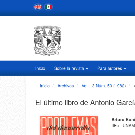
Navegación
principal
Contenido
principal
Barra
lateral
Inicio
Sobre la revista
Para autores
Inicio
Archivos
Vol. 13 Núm. 50 (1982)
El último libro de Antonio Garcí
Barra
Conten
Arturo Bon
IIEc - UNA
principa
lateral