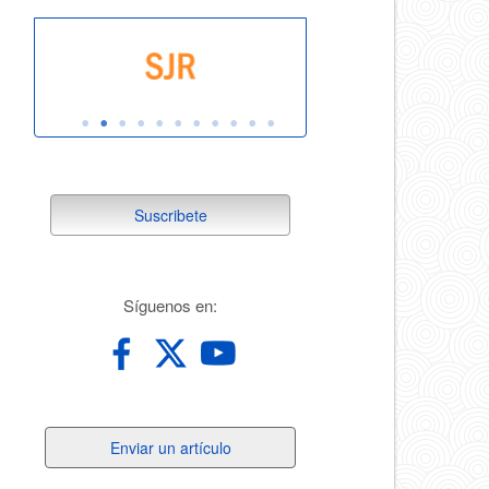
suscribete
Suscribete
redes
Síguenos en:
Enviar
Enviar un artículo
un