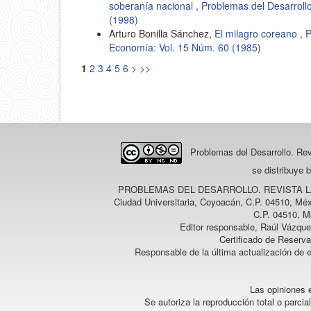
soberanía nacional
,
Problemas del Desarroll
(1998)
Arturo Bonilla Sánchez,
El milagro coreano
,
P
Economía: Vol. 15 Núm. 60 (1985)
1
2
3
4
5
6
>
>>
Problemas del Desarrollo. Re
se distribuye 
PROBLEMAS DEL DESARROLLO. REVISTA 
Ciudad Universitaria, Coyoacán, C.P. 04510, Méx
C.P. 04510, M
Editor responsable, Raúl Vázque
Certificado de Reserv
Responsable de la última actualización de 
Las opiniones e
Se autoriza la reproducción total o parcia