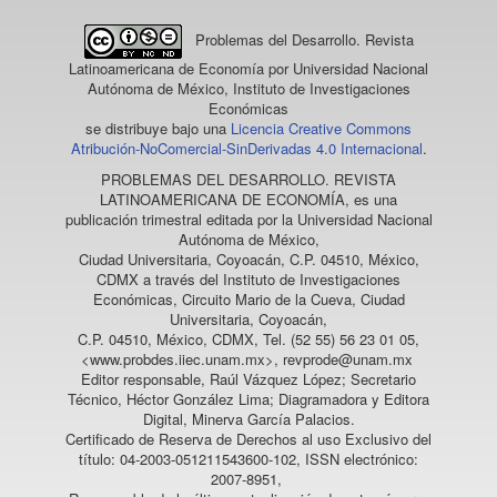
Problemas del Desarrollo. Revista
Latinoamericana de Economía
por Universidad Nacional
Autónoma de México, Instituto de Investigaciones
Económicas
se distribuye bajo una
Licencia Creative Commons
Atribución-NoComercial-SinDerivadas 4.0 Internacional
.
PROBLEMAS DEL DESARROLLO. REVISTA
LATINOAMERICANA DE ECONOMÍA
, es una
publicación trimestral editada por la Universidad Nacional
Autónoma de México,
Ciudad Universitaria, Coyoacán, C.P. 04510, México,
CDMX a través del Instituto de Investigaciones
Económicas, Circuito Mario de la Cueva, Ciudad
Universitaria, Coyoacán,
C.P. 04510, México, CDMX, Tel. (52 55) 56 23 01 05,
<www.probdes.iiec.unam.mx>, revprode@unam.mx
Editor responsable, Raúl Vázquez López; Secretario
Técnico, Héctor González Lima; Diagramadora y Editora
Digital, Minerva García Palacios.
Certificado de Reserva de Derechos al uso Exclusivo del
título: 04-2003-051211543600-102, ISSN electrónico:
2007-8951,