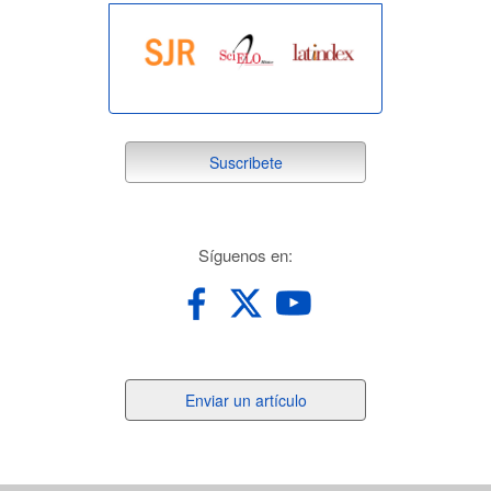
suscribete
Suscribete
redes
Síguenos en:
Enviar
Enviar un artículo
un
artículo