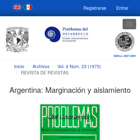
Navegación
Registrarse
Entrar
principal
Contenido
principal
Togg
Barra
navig
lateral
Inicio
Archivos
Vol. 6 Núm. 23 (1975)
REVISTA DE REVISTAS
Argentina: Marginación y aislamiento
Barra
lateral
del