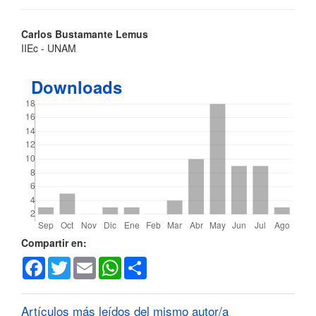
Contenido
Carlos Bustamante Lemus
IIEc - UNAM
principal
del
Downloads
artículo
Detalles
Compartir en:
Facebook
Twitter
Email
WhatsApp
Share
del
artículo
Artículos más leídos del mismo autor/a