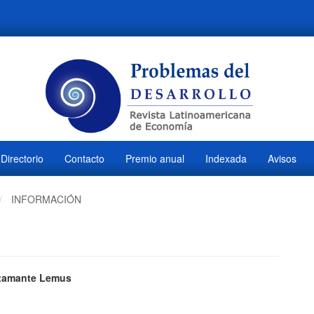
Directorio
Contacto
Premio anual
Indexada
Avisos
INFORMACIÓN
ido
stamante Lemus
M
l