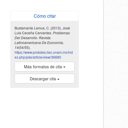
Cómo citar
Bustamante Lemus, C. (2013). José
Luis Ceceña Cervantes.
Problemas
Del Desarrollo. Revista
Latinoamericana De Economía
,
14
(54/55).
https://www.probdes.iiec.unam.mx/ind
ex.php/pde/article/view/36680
Más formatos de cita
Descargar cita
indexada