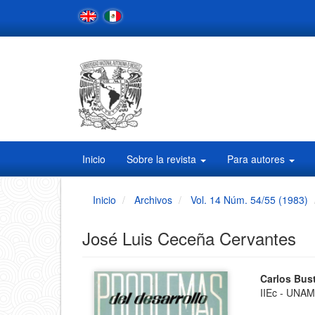
Navegación
principal
Contenido
principal
Barra
lateral
Inicio
Sobre la revista
Para autores
Inicio
Archivos
Vol. 14 Núm. 54/55 (1983)
José Luis Ceceña Cervantes
Barra
Conten
Carlos Bu
IIEc - UNA
principa
lateral