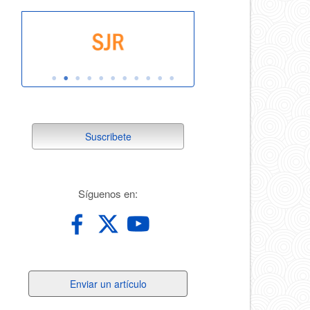
suscribete
Suscribete
redes
Síguenos en:
Enviar
Enviar un artículo
un