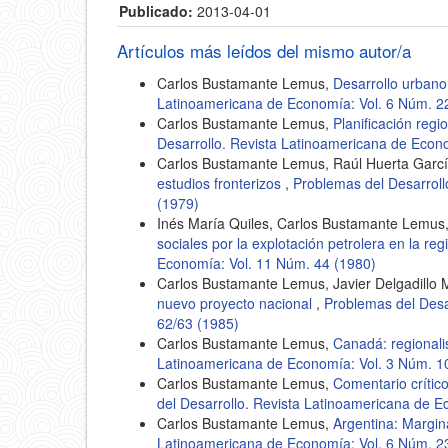
Publicado:
2013-04-01
Artículos más leídos del mismo autor/a
Carlos Bustamante Lemus,
Desarrollo urbano
Latinoamericana de Economía: Vol. 6 Núm. 2
Carlos Bustamante Lemus,
Planificación regi
Desarrollo. Revista Latinoamericana de Econ
Carlos Bustamante Lemus, Raúl Huerta Garcí
estudios fronterizos
,
Problemas del Desarroll
(1979)
Inés María Quiles, Carlos Bustamante Lemus
sociales por la explotación petrolera en la re
Economía: Vol. 11 Núm. 44 (1980)
Carlos Bustamante Lemus, Javier Delgadillo 
nuevo proyecto nacional
,
Problemas del Desa
62/63 (1985)
Carlos Bustamante Lemus,
Canadá: regionali
Latinoamericana de Economía: Vol. 3 Núm. 1
Carlos Bustamante Lemus,
Comentario crítico
del Desarrollo. Revista Latinoamericana de E
Carlos Bustamante Lemus,
Argentina: Margin
Latinoamericana de Economía: Vol. 6 Núm. 2