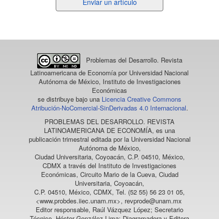
Enviar
Enviar un artículo
un
artículo
Problemas del Desarrollo. Revista
Latinoamericana de Economía
por Universidad Nacional
Autónoma de México, Instituto de Investigaciones
Económicas
se distribuye bajo una
Licencia Creative Commons
Atribución-NoComercial-SinDerivadas 4.0 Internacional
.
PROBLEMAS DEL DESARROLLO. REVISTA
LATINOAMERICANA DE ECONOMÍA
, es una
publicación trimestral editada por la Universidad Nacional
Autónoma de México,
Ciudad Universitaria, Coyoacán, C.P. 04510, México,
CDMX a través del Instituto de Investigaciones
Económicas, Circuito Mario de la Cueva, Ciudad
Universitaria, Coyoacán,
C.P. 04510, México, CDMX, Tel. (52 55) 56 23 01 05,
<www.probdes.iiec.unam.mx>, revprode@unam.mx
Editor responsable, Raúl Vázquez López; Secretario
Técnico, Héctor González Lima; Diagramadora y Editora