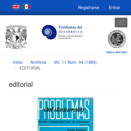
Navegación
Registrarse
Entrar
principal
Contenido
principal
Togg
Barra
navig
lateral
Inicio
Archivos
Vol. 11 Núm. 44 (1980)
EDITORIAL
editorial
Barra
lateral
del