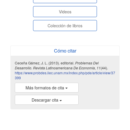
paginasespeciales
Videos
Colección de libros
Cómo citar
Ceceña Gámez, J. L. (2013). editorial.
Problemas Del
Desarrollo. Revista Latinoamericana De Economía
,
11
(44).
https://www.probdes.iiec.unam.mx/index.php/pde/article/view/37
399
Más formatos de cita
Descargar cita