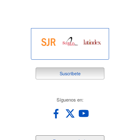
indexada
suscribete
Suscribete
redes
Síguenos en: