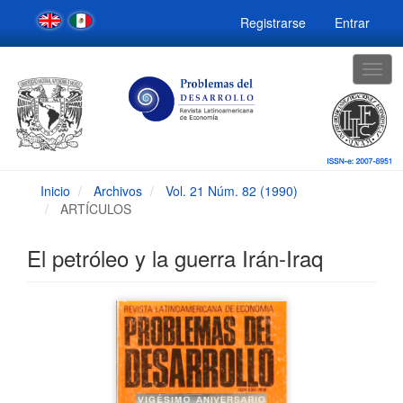
Navegación
Registrarse
Entrar
principal
Contenido
principal
Togg
Barra
navig
lateral
Inicio
Archivos
Vol. 21 Núm. 82 (1990)
ARTÍCULOS
El petróleo y la guerra Irán-Iraq
Barra
lateral
del