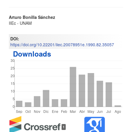
Contenido
Arturo Bonilla Sánchez
IIEc - UNAM
principal
del
DOI:
https://doi.org/10.22201/iiec.20078951e.1990.82.35057
artículo
Downloads
Detalles
1