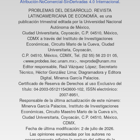
Atribución-NoComercial-SinDerivadas 4.0 Internacional
.
PROBLEMAS DEL DESARROLLO. REVISTA
LATINOAMERICANA DE ECONOMÍA
, es una
publicación trimestral editada por la Universidad Nacional
Autónoma de México,
Ciudad Universitaria, Coyoacán, C.P. 04510, México,
CDMX a través del Instituto de Investigaciones
Económicas, Circuito Mario de la Cueva, Ciudad
Universitaria, Coyoacán,
C.P. 04510, México, CDMX, Tel. (52 55) 56 23 01 05,
<www.probdes.iiec.unam.mx>, revprode@unam.mx
Editor responsable, Raúl Vázquez López; Secretario
Técnico, Héctor González Lima; Diagramadora y Editora
Digital, Minerva García Palacios.
Certificado de Reserva de Derechos al uso Exclusivo del
título: 04-2003-051211543600-102, ISSN electrónico:
2007-8951,
Responsable de la última actualización de este número:
Minerva García Palacios, Instituto de Investigaciones
Económicas, Circuito Maestro Mario de la Cueva s/n,
Ciudad Universitaria, Coyoacán, C.P. 04510, México,
CDMX.
Fecha de última modificación: 2 de julio de 2026.
Las opiniones expresadas por los autores no
necesariamente reflejan la postura del editor de la