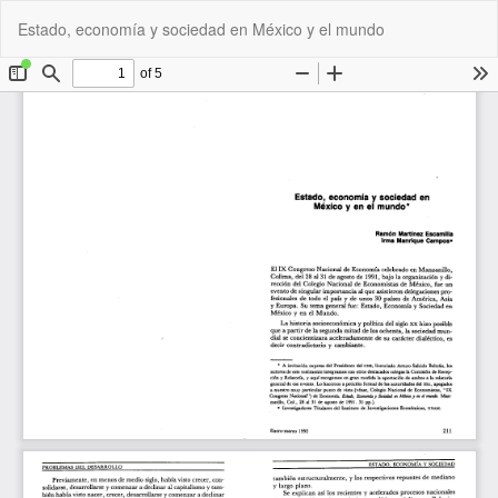
Volver
De
De
Estado, economía y sociedad en México y el mundo
a
P
los
detalles
del
artículo