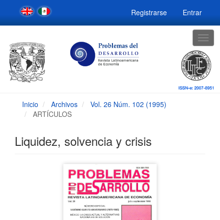
Navegación
Registrarse
Entrar
principal
Contenido
principal
Togg
Barra
navig
lateral
Inicio
Archivos
Vol. 26 Núm. 102 (1995)
ARTÍCULOS
Liquidez, solvencia y crisis
Barra
lateral
del