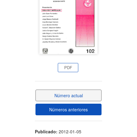
artículo
PDF
Número actual
Números anteriores
Publicado:
2012-01-05