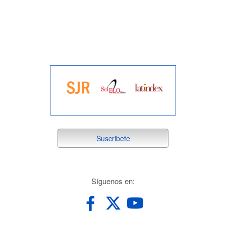
indexada
suscribete
Suscribete
redes
Síguenos en: