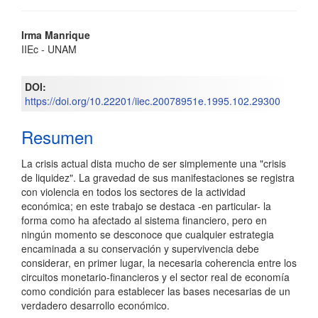
Contenido
Irma Manrique
IIEc - UNAM
principal
del
DOI:
https://doi.org/10.22201/iiec.20078951e.1995.102.29300
artículo
Resumen
La crisis actual dista mucho de ser simplemente una "crisis
de liquidez". La gravedad de sus manifestaciones se registra
con violencia en todos los sectores de la actividad
económica; en este trabajo se destaca -en particular- la
forma como ha afectado al sistema financiero, pero en
ningún momento se desconoce que cualquier estrategia
encaminada a su conservación y supervivencia debe
considerar, en primer lugar, la necesaria coherencia entre los
circuitos monetario-financieros y el sector real de economía
como condición para establecer las bases necesarias de un
verdadero desarrollo económico.