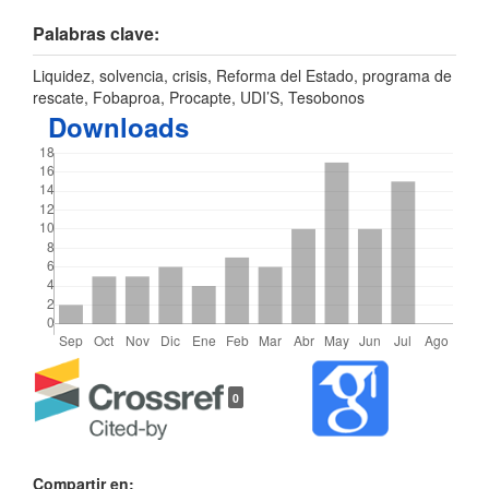
Palabras clave:
Liquidez, solvencia, crisis, Reforma del Estado, programa de
rescate, Fobaproa, Procapte, UDI’S, Tesobonos
Downloads
Detalles
0
del
artículo
Compartir en: