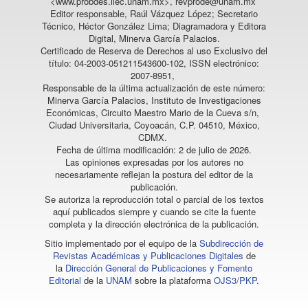
<www.probdes.iiec.unam.mx>, revprode@unam.mx
Editor responsable, Raúl Vázquez López; Secretario
Técnico, Héctor González Lima; Diagramadora y Editora
Digital, Minerva García Palacios.
Certificado de Reserva de Derechos al uso Exclusivo del
título: 04-2003-051211543600-102, ISSN electrónico:
2007-8951,
Responsable de la última actualización de este número:
Minerva García Palacios, Instituto de Investigaciones
Económicas, Circuito Maestro Mario de la Cueva s/n,
Ciudad Universitaria, Coyoacán, C.P. 04510, México,
CDMX.
Fecha de última modificación: 2 de julio de 2026.
Las opiniones expresadas por los autores no
necesariamente reflejan la postura del editor de la
publicación.
Se autoriza la reproducción total o parcial de los textos
aquí publicados siempre y cuando se cite la fuente
completa y la dirección electrónica de la publicación.
Sitio implementado por el equipo de la
Subdirección de
Revistas Académicas y Publicaciones Digitales
de
la
Dirección General de Publicaciones y Fomento
Editorial
de la
UNAM
sobre la plataforma
OJS3/PKP
.