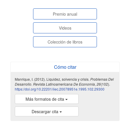
paginasespeciales
Premio anual
Videos
Colección de libros
Cómo citar
Manrique, I. (2012). Liquidez, solvencia y crisis.
Problemas Del
Desarrollo. Revista Latinoamericana De Economía
,
26
(102).
https://doi.org/10.22201/iiec.20078951e.1995.102.29300
Más formatos de cita
Descargar cita