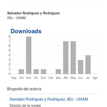
Contenido
Salvador Rodríguez y Rodríguez
IIEc - UNAM
principal
del
Downloads
artículo
Detalles
Biografía del autor/a
del
Salvador Rodríguez y Rodríguez,
IIEc - UNAM
Director de la revista