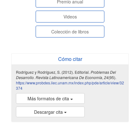
paginasespeciales
Premio anual
Videos
Colección de libros
Cómo citar
Rodríguez y Rodríguez, S. (2012). Editorial.
Problemas Del
Desarrollo. Revista Latinoamericana De Economía
,
24
(95).
https://www.probdes.iiec.unam.mx/index.php/pde/article/view/32
374
Más formatos de cita
Descargar cita