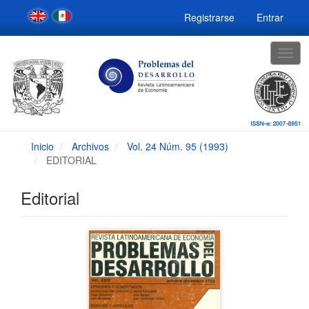
Navegación
Registrarse
Entrar
principal
Contenido
principal
Togg
Barra
navig
lateral
Inicio
Archivos
Vol. 24 Núm. 95 (1993)
EDITORIAL
Editorial
Barra
lateral
del