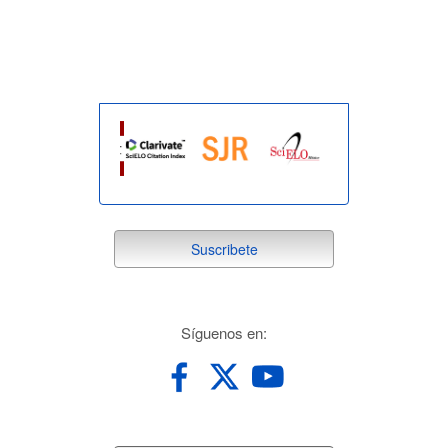
indexada
suscribete
Suscribete
redes
Síguenos en: