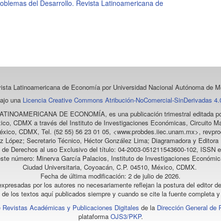
oblemas del Desarrollo. Revista Latinoamericana de
vista Latinoamericana de Economía
por Universidad Nacional Autónoma de Mé
bajo una
Licencia Creative Commons Atribución-NoComercial-SinDerivadas 4.0
LATINOAMERICANA DE ECONOMÍA
, es una publicación trimestral editada
ico, CDMX a través del Instituto de Investigaciones Económicas, Circuito Ma
éxico, CDMX, Tel. (52 55) 56 23 01 05, <www.probdes.iiec.unam.mx>, re
z López; Secretario Técnico, Héctor González Lima; Diagramadora y Editora D
a de Derechos al uso Exclusivo del título: 04-2003-051211543600-102, ISSN e
este número: Minerva García Palacios, Instituto de Investigaciones Económic
Ciudad Universitaria, Coyoacán, C.P. 04510, México, CDMX.
Fecha de última modificación: 2 de julio de 2026.
xpresadas por los autores no necesariamente reflejan la postura del editor de
l de los textos aquí publicados siempre y cuando se cite la fuente completa y 
 Revistas Académicas y Publicaciones Digitales
de la
Dirección General de 
plataforma
OJS3/PKP
.