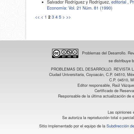
Salvador Rodríguez y Rodríguez,
editorial
,
Pr
Economía: Vol. 21 Núm. 81 (1990)
<<
<
1
2
3
4
5
>
>>
Problemas del Desarrollo. Re
se distribuye 
PROBLEMAS DEL DESARROLLO. REVISTA 
Ciudad Universitaria, Coyoacán, C.P. 04510, Méx
C.P. 04510, M
Editor responsable, Raúl Vázque
Certificado de Reserv
Responsable de la última actualización de 
Las opiniones e
Se autoriza la reproducción total o parcia
Sitio implementado por el equipo de la
Subdirección de