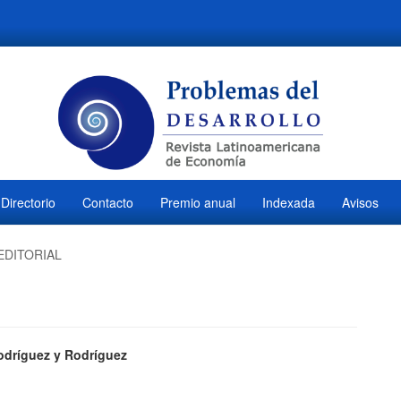
Directorio
Contacto
Premio anual
Indexada
Avisos
EDITORIAL
ido
odríguez y Rodríguez
M
l