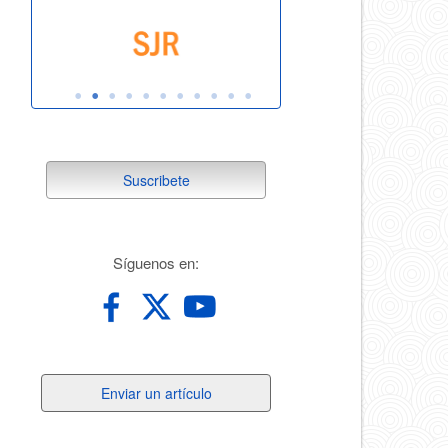
suscribete
Suscribete
redes
Síguenos en:
Enviar
Enviar un artículo
un
artículo