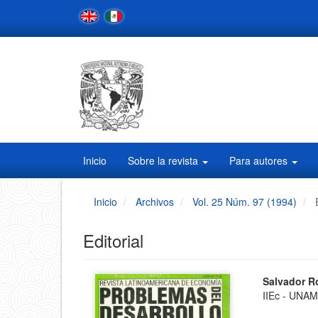
Navegación
principal
Contenido
principal
Barra
lateral
Inicio
Sobre la revista
Para autores
Inicio
Archivos
Vol. 25 Núm. 97 (1994)
Editorial
Barra
Conten
Salvador R
IIEc - UNA
principa
lateral