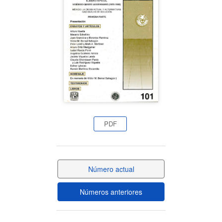
del
artículo
PDF
Número actual
Números anteriores