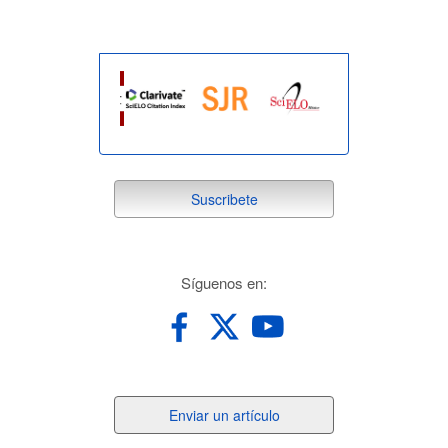
suscribete
Suscribete
redes
Síguenos en:
Enviar
Enviar un artículo
un