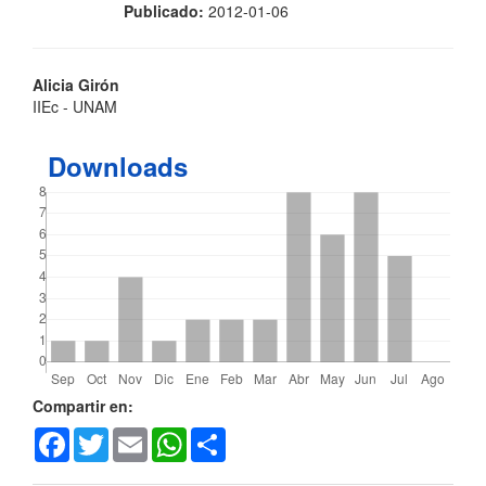
Publicado:
2012-01-06
Contenido
Alicia Girón
IIEc - UNAM
principal
del
Downloads
artículo
Detalles
Compartir en:
Facebook
Twitter
Email
WhatsApp
Share
del