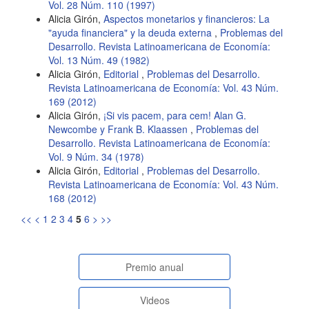
Vol. 28 Núm. 110 (1997)
Alicia Girón,
Aspectos monetarios y financieros: La
"ayuda financiera" y la deuda externa
,
Problemas del
Desarrollo. Revista Latinoamericana de Economía:
Vol. 13 Núm. 49 (1982)
Alicia Girón,
Editorial
,
Problemas del Desarrollo.
Revista Latinoamericana de Economía: Vol. 43 Núm.
169 (2012)
Alicia Girón,
¡Si vis pacem, para cem! Alan G.
Newcombe y Frank B. Klaassen
,
Problemas del
Desarrollo. Revista Latinoamericana de Economía:
Vol. 9 Núm. 34 (1978)
Alicia Girón,
Editorial
,
Problemas del Desarrollo.
Revista Latinoamericana de Economía: Vol. 43 Núm.
168 (2012)
<<
<
1
2
3
4
5
6
>
>>
paginasespeciales
Premio anual
Videos