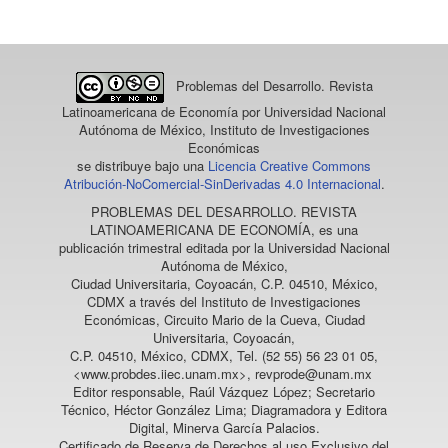
artículo
Problemas del Desarrollo. Revista
Latinoamericana de Economía
por Universidad Nacional
Autónoma de México, Instituto de Investigaciones
Económicas
se distribuye bajo una
Licencia Creative Commons
Atribución-NoComercial-SinDerivadas 4.0 Internacional
.
PROBLEMAS DEL DESARROLLO. REVISTA
LATINOAMERICANA DE ECONOMÍA
, es una
publicación trimestral editada por la Universidad Nacional
Autónoma de México,
Ciudad Universitaria, Coyoacán, C.P. 04510, México,
CDMX a través del Instituto de Investigaciones
Económicas, Circuito Mario de la Cueva, Ciudad
Universitaria, Coyoacán,
C.P. 04510, México, CDMX, Tel. (52 55) 56 23 01 05,
<www.probdes.iiec.unam.mx>, revprode@unam.mx
Editor responsable, Raúl Vázquez López; Secretario
Técnico, Héctor González Lima; Diagramadora y Editora
Digital, Minerva García Palacios.
Certificado de Reserva de Derechos al uso Exclusivo del