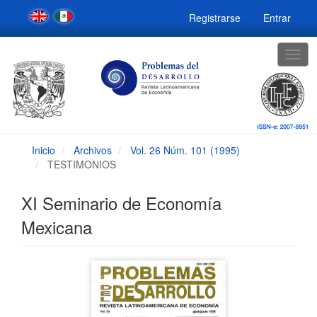
Navegación
Registrarse
Entrar
principal
Contenido
principal
Togg
Barra
navig
lateral
Inicio
Archivos
Vol. 26 Núm. 101 (1995)
TESTIMONIOS
XI Seminario de Economía
Mexicana
Barra
lateral