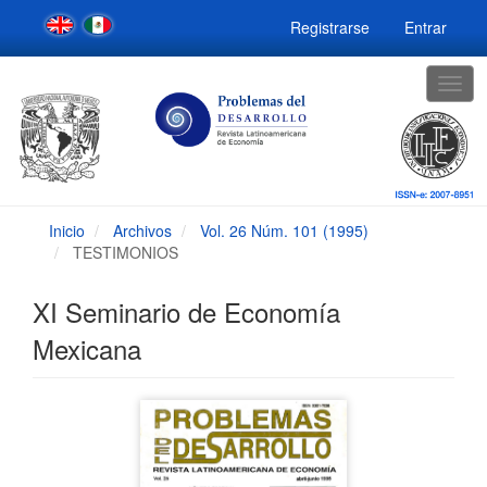
Navegación
Registrarse
Entrar
principal
Contenido
principal
Togg
Barra
navig
lateral
Inicio
Archivos
Vol. 26 Núm. 101 (1995)
TESTIMONIOS
XI Seminario de Economía
Mexicana
Barra
lateral