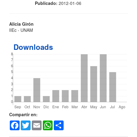
Publicado:
2012-01-06
Contenido
Alicia Girón
IIEc - UNAM
principal
del
Downloads
artículo
Detalles
Compartir en:
Facebook
Twitter
Email
WhatsApp
Share
del