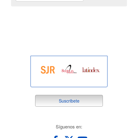
indexada
suscribete
Suscribete
redes
Síguenos en: