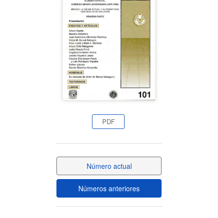
del
artículo
PDF
Número actual
Números anteriores