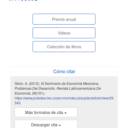
paginasespeciales
Premio anual
Videos
Colección de libros
Cómo citar
Girón, A. (2012). XI Seminario de Economía Mexicana.
Problemas Del Desarrollo. Revista Latinoamericana De
Economía
,
26
(101).
https://www.probdes.iiec.unam.mx/index.php/pde/article/view/29
345
Más formatos de cita
Descargar cita