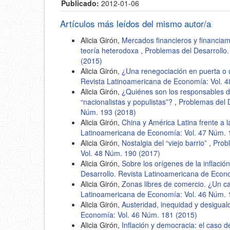
Publicado:
2012-01-06
Artículos más leídos del mismo autor/a
Alicia Girón,
Mercados financieros y financiami
teoría heterodoxa
,
Problemas del Desarrollo
(2015)
Alicia Girón,
¿Una renegociación en puerta o 
Revista Latinoamericana de Economía: Vol. 
Alicia Girón,
¿Quiénes son los responsables de
“nacionalistas y populistas”?
,
Problemas del D
Núm. 193 (2018)
Alicia Girón,
China y América Latina frente a l
Latinoamericana de Economía: Vol. 47 Núm. 
Alicia Girón,
Nostalgia del “viejo barrio”
,
Prob
Vol. 48 Núm. 190 (2017)
Alicia Girón,
Sobre los orígenes de la inflaci
Desarrollo. Revista Latinoamericana de Econ
Alicia Girón,
Zonas libres de comercio. ¿Un c
Latinoamericana de Economía: Vol. 46 Núm. 
Alicia Girón,
Austeridad, inequidad y desigua
Economía: Vol. 46 Núm. 181 (2015)
Alicia Girón,
Inflación y democracia: el caso 