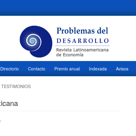
Directorio
Contacto
Premio anual
Indexada
Avisos
TESTIMONIOS
icana
ido
n
M
l