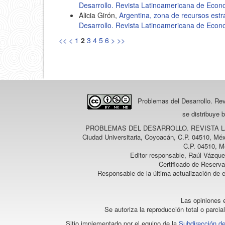
Desarrollo. Revista Latinoamericana de Econ
Alicia Girón,
Argentina, zona de recursos estra
Desarrollo. Revista Latinoamericana de Econ
<<
<
1
2
3
4
5
6
>
>>
Problemas del Desarrollo. Re
se distribuye 
PROBLEMAS DEL DESARROLLO. REVISTA 
Ciudad Universitaria, Coyoacán, C.P. 04510, Méx
C.P. 04510, M
Editor responsable, Raúl Vázque
Certificado de Reserv
Responsable de la última actualización de 
Las opiniones e
Se autoriza la reproducción total o parcia
Sitio implementado por el equipo de la
Subdirección de