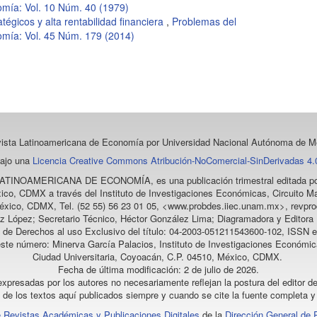
omía: Vol. 10 Núm. 40 (1979)
tégicos y alta rentabilidad financiera
,
Problemas del
omía: Vol. 45 Núm. 179 (2014)
vista Latinoamericana de Economía
por Universidad Nacional Autónoma de Mé
bajo una
Licencia Creative Commons Atribución-NoComercial-SinDerivadas 4.0
LATINOAMERICANA DE ECONOMÍA
, es una publicación trimestral editada
ico, CDMX a través del Instituto de Investigaciones Económicas, Circuito Ma
éxico, CDMX, Tel. (52 55) 56 23 01 05, <www.probdes.iiec.unam.mx>, re
z López; Secretario Técnico, Héctor González Lima; Diagramadora y Editora D
a de Derechos al uso Exclusivo del título: 04-2003-051211543600-102, ISSN e
este número: Minerva García Palacios, Instituto de Investigaciones Económic
Ciudad Universitaria, Coyoacán, C.P. 04510, México, CDMX.
Fecha de última modificación: 2 de julio de 2026.
xpresadas por los autores no necesariamente reflejan la postura del editor de
l de los textos aquí publicados siempre y cuando se cite la fuente completa y 
 Revistas Académicas y Publicaciones Digitales
de la
Dirección General de 