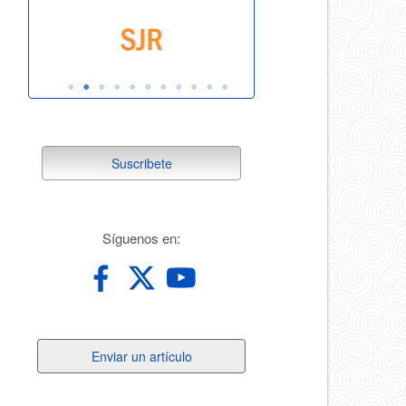
suscribete
Suscribete
redes
Síguenos en:
Enviar
Enviar un artículo
un
artículo