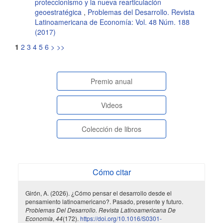
proteccionismo y la nueva rearticulación
geoestratégica
,
Problemas del Desarrollo. Revista
Latinoamericana de Economía: Vol. 48 Núm. 188
(2017)
1
2
3
4
5
6
>
>>
paginasespeciales
Premio anual
Videos
Colección de libros
Cómo citar
Girón, A. (2026). ¿Cómo pensar el desarrollo desde el
pensamiento latinoamericano?. Pasado, presente y futuro.
Problemas Del Desarrollo. Revista Latinoamericana De
Economía
,
44
(172).
https://doi.org/10.1016/S0301-