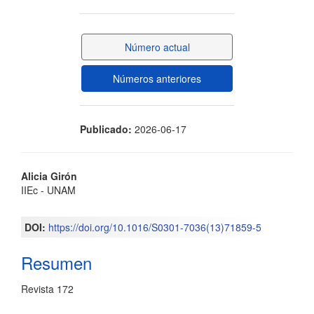
lateral
del
Número actual
artículo
Números anteriores
Publicado:
2026-06-17
Contenido
Alicia Girón
IIEc - UNAM
principal
del
DOI:
https://doi.org/10.1016/S0301-7036(13)71859-5
artículo
Resumen
Revista 172