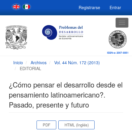
Navegación
Registrarse
Entrar
principal
Contenido
principal
Togg
Barra
navig
lateral
Inicio
Archivos
Vol. 44 Núm. 172 (2013)
EDITORIAL
¿Cómo pensar el desarrollo desde el
pensamiento latinoamericano?.
Pasado, presente y futuro
Barra
PDF
HTML (Inglés)