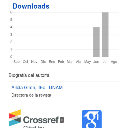
Downloads
Detalles
Biografía del autor/a
del
Alicia Girón,
IIEc - UNAM
Directora de la revista
artículo
0