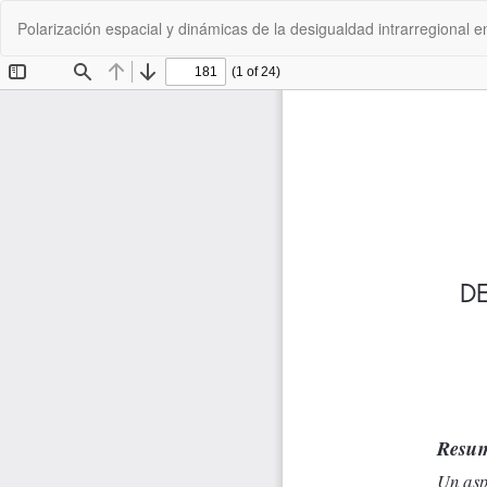
Volver
Polarización espacial y dinámicas de la desigualdad intrarregional 
a
los
detalles
del
artículo