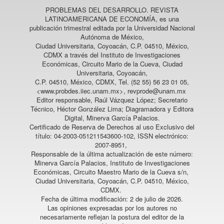
PROBLEMAS DEL DESARROLLO. REVISTA
LATINOAMERICANA DE ECONOMÍA
, es una
publicación trimestral editada por la Universidad Nacional
Autónoma de México,
Ciudad Universitaria, Coyoacán, C.P. 04510, México,
CDMX a través del Instituto de Investigaciones
Económicas, Circuito Mario de la Cueva, Ciudad
Universitaria, Coyoacán,
C.P. 04510, México, CDMX, Tel. (52 55) 56 23 01 05,
<www.probdes.iiec.unam.mx>, revprode@unam.mx
Editor responsable, Raúl Vázquez López; Secretario
Técnico, Héctor González Lima; Diagramadora y Editora
Digital, Minerva García Palacios.
Certificado de Reserva de Derechos al uso Exclusivo del
título: 04-2003-051211543600-102, ISSN electrónico:
2007-8951,
Responsable de la última actualización de este número:
Minerva García Palacios, Instituto de Investigaciones
Económicas, Circuito Maestro Mario de la Cueva s/n,
Ciudad Universitaria, Coyoacán, C.P. 04510, México,
CDMX.
Fecha de última modificación: 2 de julio de 2026.
Las opiniones expresadas por los autores no
necesariamente reflejan la postura del editor de la