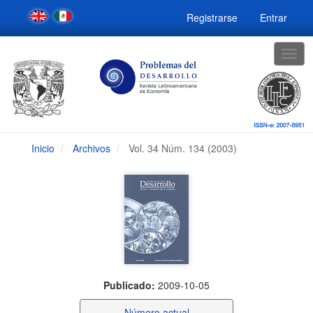
Navegación
Registrarse
Entrar
principal
Contenido
principal
Togg
Barra
navig
lateral
Inicio
Archivos
Vol. 34 Núm. 134 (2003)
Publicado:
2009-10-05
Número actual