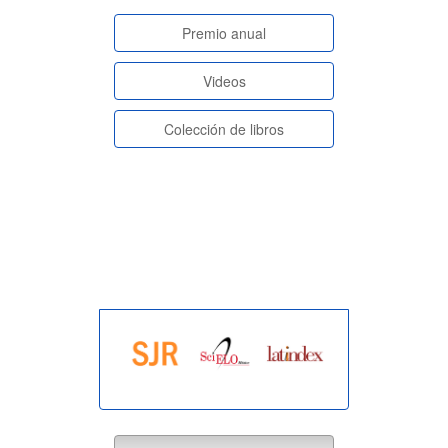
paginasespeciales
Premio anual
Videos
Colección de libros
indexada