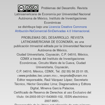
Problemas del Desarrollo. Revista
Latinoamericana de Economía
por Universidad Nacional
Autónoma de México, Instituto de Investigaciones
Económicas
se distribuye bajo una
Licencia Creative Commons
Atribución-NoComercial-SinDerivadas 4.0 Internacional
.
PROBLEMAS DEL DESARROLLO. REVISTA
LATINOAMERICANA DE ECONOMÍA
, es una
publicación trimestral editada por la Universidad Nacional
Autónoma de México,
Ciudad Universitaria, Coyoacán, C.P. 04510, México,
CDMX a través del Instituto de Investigaciones
Económicas, Circuito Mario de la Cueva, Ciudad
Universitaria, Coyoacán,
C.P. 04510, México, CDMX, Tel. (52 55) 56 23 01 05,
<www.probdes.iiec.unam.mx>, revprode@unam.mx
Editor responsable, Raúl Vázquez López; Secretario
Técnico, Héctor González Lima; Diagramadora y Editora
Digital, Minerva García Palacios.
Certificado de Reserva de Derechos al uso Exclusivo del
título: 04-2003-051211543600-102, ISSN electrónico:
2007-8951,
Responsable de la última actualización de este número: