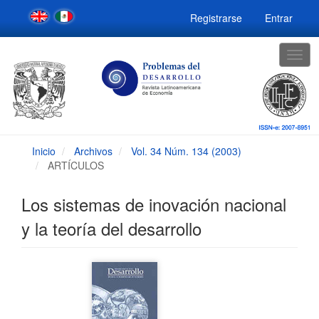
Navegación
Registrarse
Entrar
principal
Contenido
principal
Togg
Barra
navig
lateral
Inicio
Archivos
Vol. 34 Núm. 134 (2003)
ARTÍCULOS
Los sistemas de inovación nacional
y la teoría del desarrollo
Barra
lateral