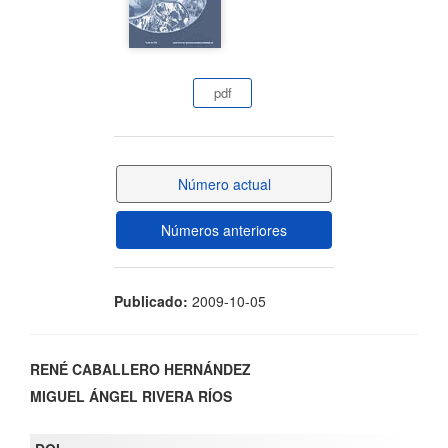
del
artículo
pdf
Número actual
Números anteriores
Publicado:
2009-10-05
Contenido
RENÉ CABALLERO HERNÁNDEZ
MIGUEL ÁNGEL RIVERA RÍOS
principal
del