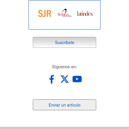
suscribete
Suscribete
redes
Síguenos en:
Enviar
Enviar un artículo
un
artículo