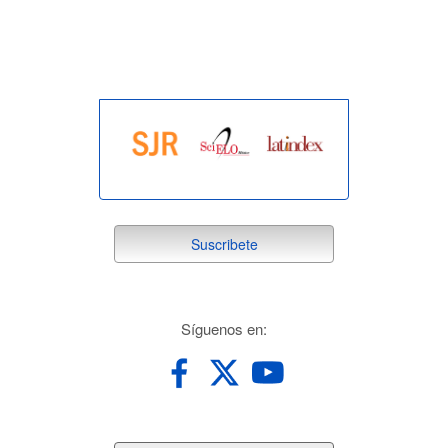
indexada
suscribete
Suscribete
redes
Síguenos en: