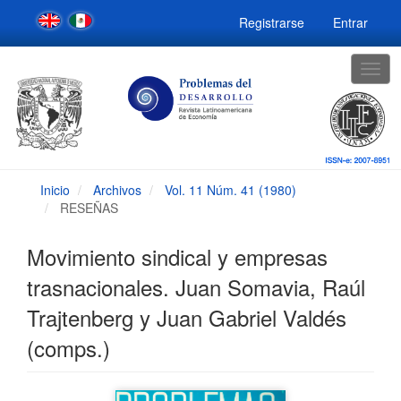
Navegación
Registrarse
Entrar
principal
Contenido
principal
Togg
Barra
navig
lateral
Inicio
Archivos
Vol. 11 Núm. 41 (1980)
RESEÑAS
Movimiento sindical y empresas
trasnacionales. Juan Somavia, Raúl
Trajtenberg y Juan Gabriel Valdés
(comps.)