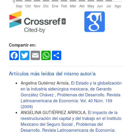
Detalles
0
del
artículo
Compartir en:
Facebook
Twitter
Email
WhatsApp
Share
Artículos más leídos del mismo autor/a
Angelina Gutiérrez Arriola,
El Estado y la globalización
en la industria siderúrgica mexicana, de Gerardo
González Chávez
,
Problemas del Desarrollo. Revista
Latinoamericana de Economía: Vol. 40 Núm. 159
(2009)
ANGELINA GUTIÉRREZ ARRIOLA,
El impacto de la
reestructuración del capital y del trabajo en el Instituto
Mexicano del Seguro Social
,
Problemas del
Desarrollo. Revista Latinoamericana de Economía: