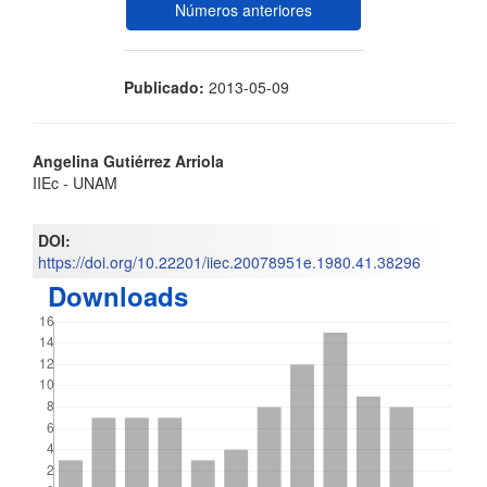
Números anteriores
Publicado:
2013-05-09
Contenido
Angelina Gutiérrez Arriola
IIEc - UNAM
principal
del
DOI:
https://doi.org/10.22201/iiec.20078951e.1980.41.38296
artículo
Downloads