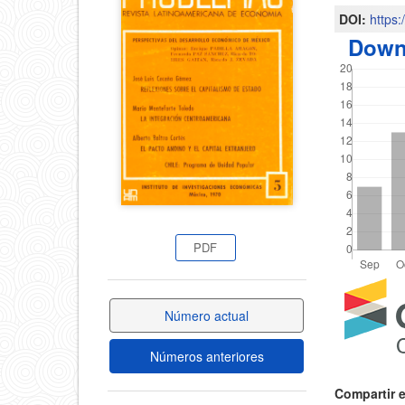
del
DOI:
https
del
Down
artícul
artículo
PDF
Detal
Número actual
del
Números anteriores
artícu
Compartir 