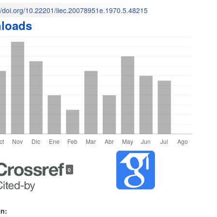
://doi.org/10.22201/iiec.20078951e.1970.5.48215
loads
o
les
0
lo
en: