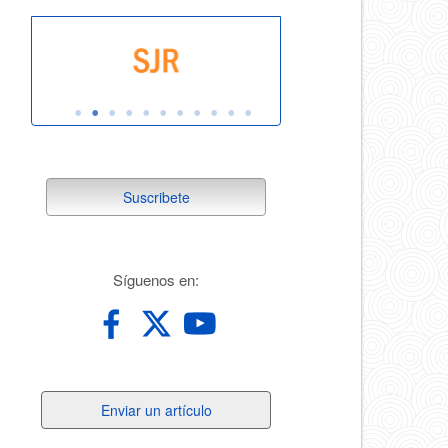
suscribete
Suscribete
redes
Síguenos en:
Enviar
Enviar un artículo
un