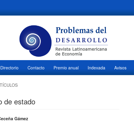
Directorio
Contacto
Premio anual
Indexada
Avisos
TÍCULOS
mo de estado
ido
 Ceceña Gámez
M
l