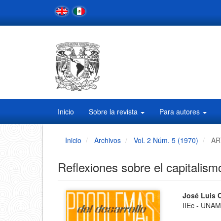
Navegación
principal
Contenido
principal
Barra
lateral
Inicio
Sobre la revista
Para autores
Inicio
Archivos
Vol. 2 Núm. 5 (1970)
AR
Reflexiones sobre el capitalis
Barra
Conten
José Luis
IIEc - UNA
principa
lateral