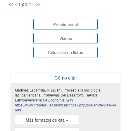
<<
<
1
2
3
4
>
>>
paginasespeciales
Premio anual
Videos
Colección de libros
Cómo citar
Martínez Escamilla, R. (2014). Proceso a la sociología
latinoamericana.
Problemas Del Desarrollo. Revista
Latinoamericana De Economía
,
5
(19).
https://www.probdes.iiec.unam.mx/index.php/pde/article/view/44
693
Más formatos de cita