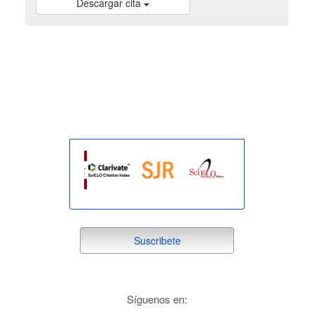
Descargar cita
indexada
suscribete
Suscribete
redes
Síguenos en: