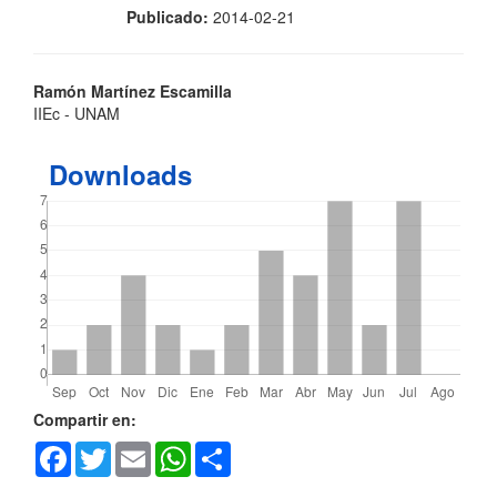
Publicado:
2014-02-21
Contenido
Ramón Martínez Escamilla
IIEc - UNAM
principal
del
Downloads
artículo
Detalles
Compartir en:
Facebook
Twitter
Email
WhatsApp
Share
del