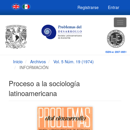
Navegación
Registrarse
Entrar
principal
Contenido
principal
Togg
Barra
navig
lateral
Inicio
Archivos
Vol. 5 Núm. 19 (1974)
INFORMACIÓN
Proceso a la sociología
latinoamericana
Barra
lateral