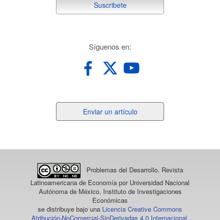
suscribete
Suscribete
redes
Síguenos en:
Enviar
Enviar un artículo
un
artículo
Problemas del Desarrollo. Revista
Latinoamericana de Economía
por Universidad Nacional
Autónoma de México, Instituto de Investigaciones
Económicas
se distribuye bajo una
Licencia Creative Commons
Atribución-NoComercial-SinDerivadas 4.0 Internacional
.