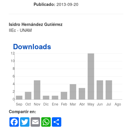
Publicado:
2013-09-20
Contenido
Isidro Hernández Gutiérrez
IIEc - UNAM
principal
del
Downloads
artículo
Detalles
Compartir en:
Facebook
Twitter
Email
WhatsApp
Share
del