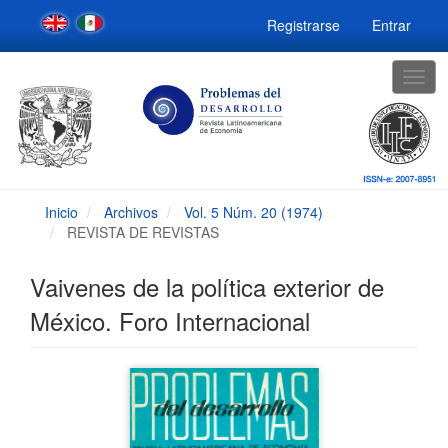
Navegación
Registrarse
Entrar
principal
Contenido
principal
Togg
Barra
navig
lateral
Inicio
Archivos
Vol. 5 Núm. 20 (1974)
REVISTA DE REVISTAS
Vaivenes de la política exterior de
México. Foro Internacional
Barra
lateral