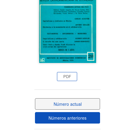
del
artículo
PDF
Número actual
Números anteriores