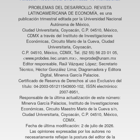
PROBLEMAS DEL DESARROLLO. REVISTA
LATINOAMERICANA DE ECONOMÍA
, es una
publicación trimestral editada por la Universidad Nacional
Autónoma de México,
Ciudad Universitaria, Coyoacán, C.P. 04510, México,
CDMX a través del Instituto de Investigaciones
Económicas, Circuito Mario de la Cueva, Ciudad
Universitaria, Coyoacán,
C.P. 04510, México, CDMX, Tel. (52 55) 56 23 01 05,
<www.probdes.iiec.unam.mx>, revprode@unam.mx
Editor responsable, Raúl Vázquez López; Secretario
Técnico, Héctor González Lima; Diagramadora y Editora
Digital, Minerva García Palacios.
Certificado de Reserva de Derechos al uso Exclusivo del
título: 04-2003-051211543600-102, ISSN electrónico:
2007-8951,
Responsable de la última actualización de este número:
Minerva García Palacios, Instituto de Investigaciones
Económicas, Circuito Maestro Mario de la Cueva s/n,
Ciudad Universitaria, Coyoacán, C.P. 04510, México,
CDMX.
Fecha de última modificación: 2 de julio de 2026.
Las opiniones expresadas por los autores no
necesariamente reflejan la postura del editor de la