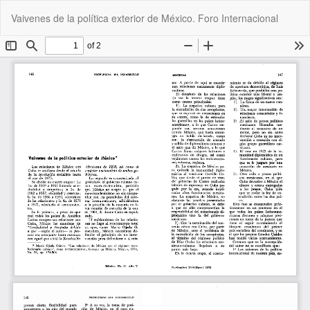
Volver
De
De
Vaivenes de la política exterior de México. Foro Internacional
a
P
los
detalles
del
artículo