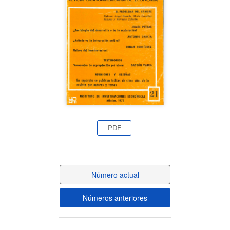
del
artículo
PDF
Número actual
Números anteriores