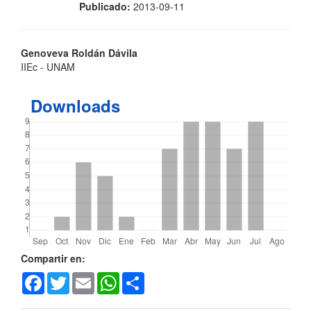
Publicado:
2013-09-11
Contenido
Genoveva Roldán Dávila
IIEc - UNAM
principal
del
Downloads
artículo
Detalles
Compartir en:
Facebook
Twitter
Email
WhatsApp
Share
del