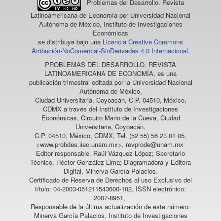
Problemas del Desarrollo. Revista
Latinoamericana de Economía
por Universidad Nacional
Autónoma de México, Instituto de Investigaciones
Económicas
se distribuye bajo una
Licencia Creative Commons
Atribución-NoComercial-SinDerivadas 4.0 Internacional
.
PROBLEMAS DEL DESARROLLO. REVISTA
LATINOAMERICANA DE ECONOMÍA
, es una
publicación trimestral editada por la Universidad Nacional
Autónoma de México,
Ciudad Universitaria, Coyoacán, C.P. 04510, México,
CDMX a través del Instituto de Investigaciones
Económicas, Circuito Mario de la Cueva, Ciudad
Universitaria, Coyoacán,
C.P. 04510, México, CDMX, Tel. (52 55) 56 23 01 05,
<www.probdes.iiec.unam.mx>, revprode@unam.mx
Editor responsable, Raúl Vázquez López; Secretario
Técnico, Héctor González Lima; Diagramadora y Editora
Digital, Minerva García Palacios.
Certificado de Reserva de Derechos al uso Exclusivo del
título: 04-2003-051211543600-102, ISSN electrónico:
2007-8951,
Responsable de la última actualización de este número:
Minerva García Palacios, Instituto de Investigaciones