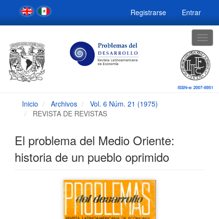
Navegación
Registrarse
Entrar
principal
Contenido
principal
Togg
Barra
navig
lateral
Inicio
Archivos
Vol. 6 Núm. 21 (1975)
REVISTA DE REVISTAS
El problema del Medio Oriente:
historia de un pueblo oprimido
Barra
lateral