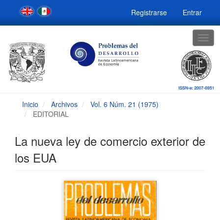
Navegación
Registrarse
Entrar
principal
Contenido
principal
Togg
Barra
navig
lateral
Inicio
Archivos
Vol. 6 Núm. 21 (1975)
EDITORIAL
La nueva ley de comercio exterior de
los EUA
Barra
lateral