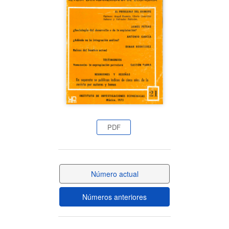
del
artículo
PDF
Número actual
Números anteriores