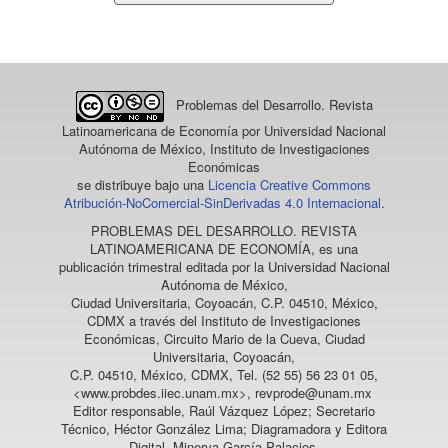
un
artículo
Problemas del Desarrollo. Revista
Latinoamericana de Economía
por Universidad Nacional
Autónoma de México, Instituto de Investigaciones
Económicas
se distribuye bajo una
Licencia Creative Commons
Atribución-NoComercial-SinDerivadas 4.0 Internacional
.
PROBLEMAS DEL DESARROLLO. REVISTA
LATINOAMERICANA DE ECONOMÍA
, es una
publicación trimestral editada por la Universidad Nacional
Autónoma de México,
Ciudad Universitaria, Coyoacán, C.P. 04510, México,
CDMX a través del Instituto de Investigaciones
Económicas, Circuito Mario de la Cueva, Ciudad
Universitaria, Coyoacán,
C.P. 04510, México, CDMX, Tel. (52 55) 56 23 01 05,
<www.probdes.iiec.unam.mx>, revprode@unam.mx
Editor responsable, Raúl Vázquez López; Secretario
Técnico, Héctor González Lima; Diagramadora y Editora
Digital, Minerva García Palacios.