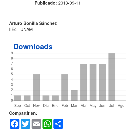
Publicado:
2013-09-11
Contenido
Arturo Bonilla Sánchez
IIEc - UNAM
principal
del
Downloads
artículo
Detalles
Compartir en:
Facebook
Twitter
Email
WhatsApp
Share
del