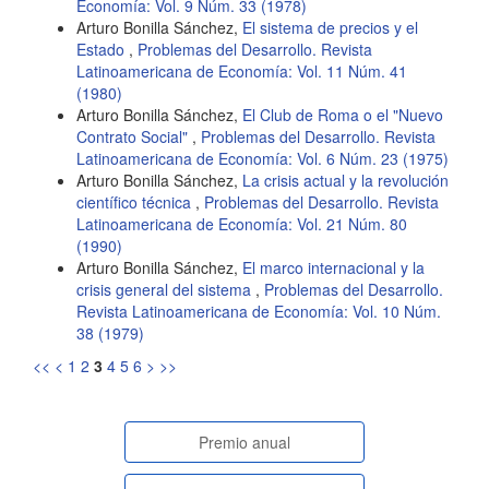
Economía: Vol. 9 Núm. 33 (1978)
Arturo Bonilla Sánchez,
El sistema de precios y el
Estado
,
Problemas del Desarrollo. Revista
Latinoamericana de Economía: Vol. 11 Núm. 41
(1980)
Arturo Bonilla Sánchez,
El Club de Roma o el "Nuevo
Contrato Social"
,
Problemas del Desarrollo. Revista
Latinoamericana de Economía: Vol. 6 Núm. 23 (1975)
Arturo Bonilla Sánchez,
La crisis actual y la revolución
científico técnica
,
Problemas del Desarrollo. Revista
Latinoamericana de Economía: Vol. 21 Núm. 80
(1990)
Arturo Bonilla Sánchez,
El marco internacional y la
crisis general del sistema
,
Problemas del Desarrollo.
Revista Latinoamericana de Economía: Vol. 10 Núm.
38 (1979)
<<
<
1
2
3
4
5
6
>
>>
paginasespeciales
Premio anual