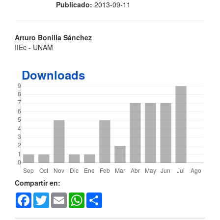
Publicado:
2013-09-11
Contenido
Arturo Bonilla Sánchez
IIEc - UNAM
principal
del
Downloads
artículo
Detalles
Compartir en:
Facebook
Twitter
Email
WhatsApp
Share
del