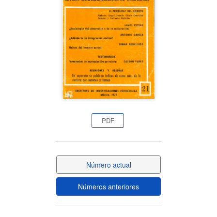
del
artículo
PDF
Número actual
Números anteriores