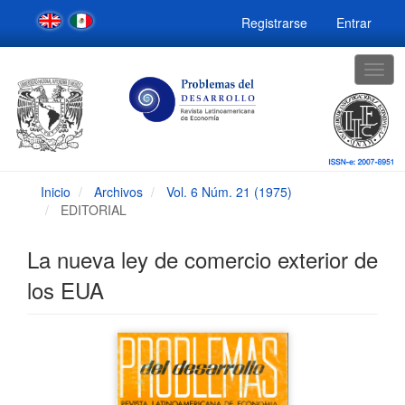
Navegación
Registrarse
Entrar
principal
Contenido
principal
Togg
Barra
navig
lateral
Inicio
Archivos
Vol. 6 Núm. 21 (1975)
EDITORIAL
La nueva ley de comercio exterior de
los EUA
Barra
lateral