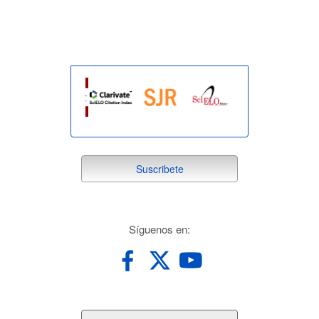
indexada
suscribete
Suscribete
redes
Síguenos en: