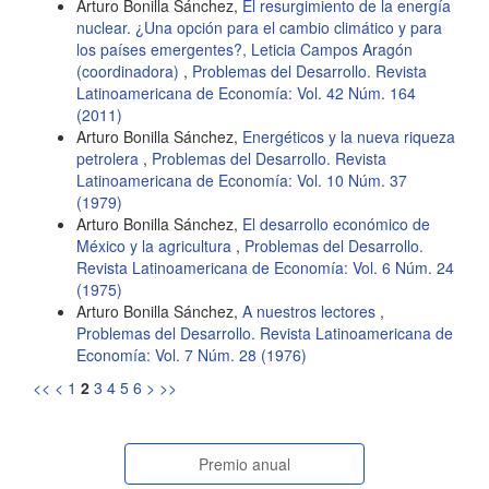
Arturo Bonilla Sánchez,
El resurgimiento de la energía
nuclear. ¿Una opción para el cambio climático y para
los países emergentes?, Leticia Campos Aragón
(coordinadora)
,
Problemas del Desarrollo. Revista
Latinoamericana de Economía: Vol. 42 Núm. 164
(2011)
Arturo Bonilla Sánchez,
Energéticos y la nueva riqueza
petrolera
,
Problemas del Desarrollo. Revista
Latinoamericana de Economía: Vol. 10 Núm. 37
(1979)
Arturo Bonilla Sánchez,
El desarrollo económico de
México y la agricultura
,
Problemas del Desarrollo.
Revista Latinoamericana de Economía: Vol. 6 Núm. 24
(1975)
Arturo Bonilla Sánchez,
A nuestros lectores
,
Problemas del Desarrollo. Revista Latinoamericana de
Economía: Vol. 7 Núm. 28 (1976)
<<
<
1
2
3
4
5
6
>
>>
paginasespeciales
Premio anual