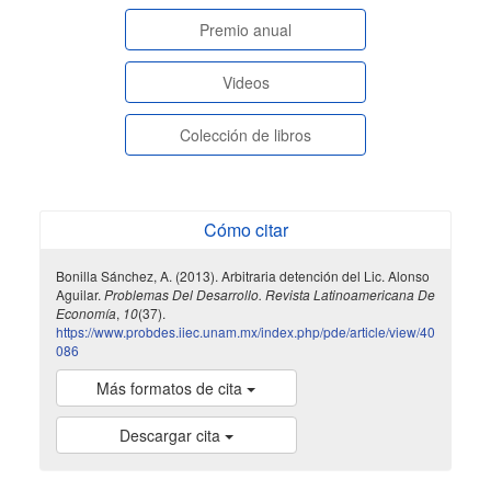
paginasespeciales
Premio anual
Videos
Colección de libros
Cómo citar
Bonilla Sánchez, A. (2013). Arbitraria detención del Lic. Alonso
Aguilar.
Problemas Del Desarrollo. Revista Latinoamericana De
Economía
,
10
(37).
https://www.probdes.iiec.unam.mx/index.php/pde/article/view/40
086
Más formatos de cita
Descargar cita