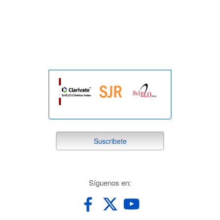
indexada
suscribete
Suscribete
redes
Síguenos en: