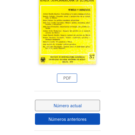
del
artículo
PDF
Número actual
Números anteriores