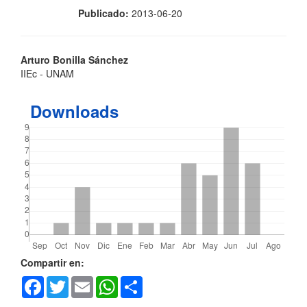
Publicado:
2013-06-20
Contenido
Arturo Bonilla Sánchez
IIEc - UNAM
principal
del
Downloads
artículo
Detalles
Compartir en:
Facebook
Twitter
Email
WhatsApp
Share
del