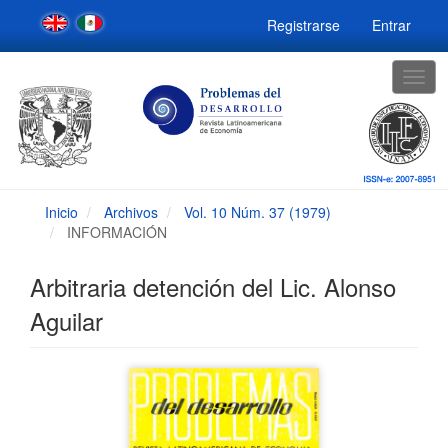
Navegación
Registrarse
Entrar
principal
Contenido
principal
Togg
Barra
navig
lateral
Inicio
Archivos
Vol. 10 Núm. 37 (1979)
INFORMACIÓN
Arbitraria detención del Lic. Alonso
Aguilar
Barra
lateral