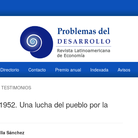
Directorio
Contacto
Premio anual
Indexada
Avisos
TESTIMONIOS
952. Una lucha del pueblo por la
ido
illa Sánchez