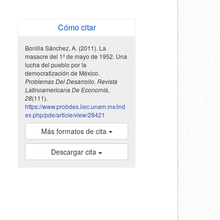
Cómo citar
Bonilla Sánchez, A. (2011). La
masacre del 1º de mayo de 1952. Una
lucha del pueblo por la
democratización de México.
Problemas Del Desarrollo. Revista
Latinoamericana De Economía
,
28
(111).
https://www.probdes.iiec.unam.mx/ind
ex.php/pde/article/view/28421
Más formatos de cita
Descargar cita
indexada