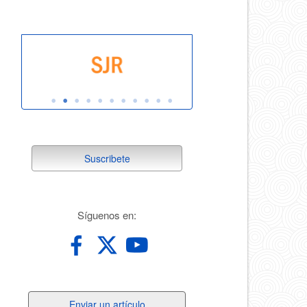
suscribete
Suscribete
redes
Síguenos en:
Enviar
Enviar un artículo