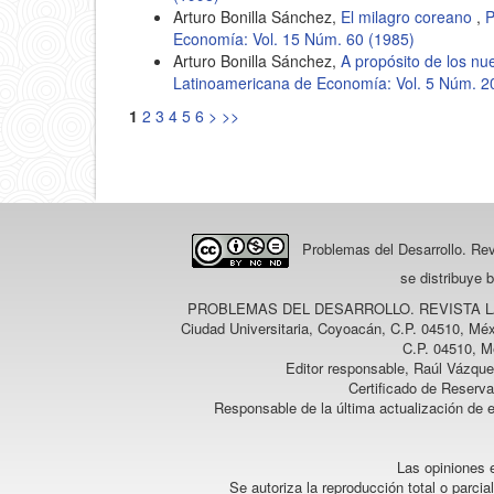
Arturo Bonilla Sánchez,
El milagro coreano
,
P
Economía: Vol. 15 Núm. 60 (1985)
Arturo Bonilla Sánchez,
A propósito de los n
Latinoamericana de Economía: Vol. 5 Núm. 2
1
2
3
4
5
6
>
>>
Problemas del Desarrollo. Re
se distribuye 
PROBLEMAS DEL DESARROLLO. REVISTA 
Ciudad Universitaria, Coyoacán, C.P. 04510, Méx
C.P. 04510, M
Editor responsable, Raúl Vázque
Certificado de Reserv
Responsable de la última actualización de 
Las opiniones e
Se autoriza la reproducción total o parcia