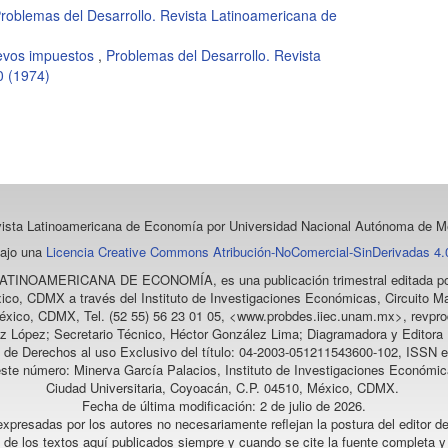
roblemas del Desarrollo. Revista Latinoamericana de
uevos impuestos
,
Problemas del Desarrollo. Revista
0 (1974)
vista Latinoamericana de Economía
por Universidad Nacional Autónoma de Mé
bajo una
Licencia Creative Commons Atribución-NoComercial-SinDerivadas 4.0
LATINOAMERICANA DE ECONOMÍA
, es una publicación trimestral editada
ico, CDMX a través del Instituto de Investigaciones Económicas, Circuito Ma
éxico, CDMX, Tel. (52 55) 56 23 01 05, <www.probdes.iiec.unam.mx>, re
z López; Secretario Técnico, Héctor González Lima; Diagramadora y Editora D
a de Derechos al uso Exclusivo del título: 04-2003-051211543600-102, ISSN e
este número: Minerva García Palacios, Instituto de Investigaciones Económic
Ciudad Universitaria, Coyoacán, C.P. 04510, México, CDMX.
Fecha de última modificación: 2 de julio de 2026.
xpresadas por los autores no necesariamente reflejan la postura del editor de
l de los textos aquí publicados siempre y cuando se cite la fuente completa y 