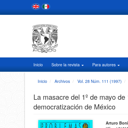
Navegación
principal
Contenido
principal
Barra
lateral
Inicio
Sobre la revista
Para autores
Inicio
Archivos
Vol. 28 Núm. 111 (1997)
La masacre del 1º de mayo de 1
democratización de México
Barra
Conten
Arturo Bon