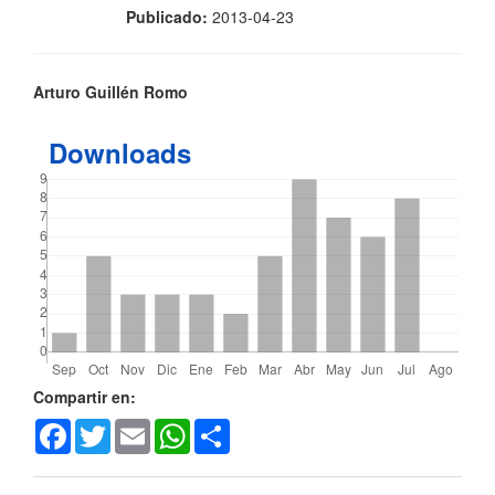
Publicado:
2013-04-23
Contenido
Arturo Guillén Romo
principal
Downloads
del
artículo
Detalles
Compartir en:
Facebook
Twitter
Email
WhatsApp
Share
del