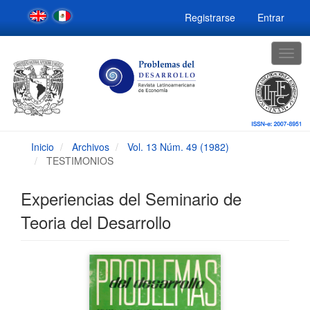
Navegación
Registrarse
Entrar
principal
Contenido
principal
Togg
Barra
navig
lateral
Inicio
Archivos
Vol. 13 Núm. 49 (1982)
TESTIMONIOS
Experiencias del Seminario de
Teoria del Desarrollo
Barra
lateral