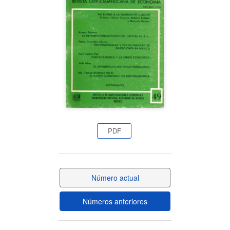
del
artículo
PDF
Número actual
Números anteriores