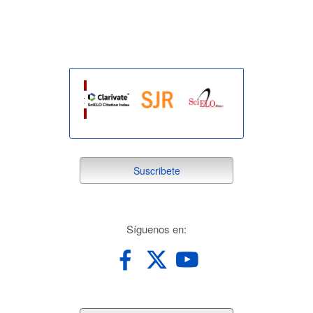
indexada
suscribete
Suscribete
redes
Síguenos en: